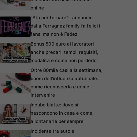
online
“Sto per tornare”: l’annuncio
dalla Ferragnez family fa felici i
fans, ma non è Fedez
Bonus 500 euro ai lavoratori
anche precari: tempi, requisiti,
modalità e come non perderlo
Oltre 80mila casi alla settimana,
boom dell’influenza autunnale:
come riconoscerla e come
intervenire
Incubo blatte: dove si
nascondono in casa e come
allontanarle per sempre
Incidente tra auto e