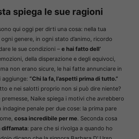
ista spiega le sue ragioni
sono qui oggi per dirti una cosa: nella tua
 ogni genere, in ogni stato d’animo, ricordo
dare le sue condizioni –
e hai fatto dell’
’emozioni, della disperazione e degli equivoci,
ma non erano sicure, le hai fatte annunciare in
Pi aggiunge:
“Chi la fa, l’aspetti prima di tutto.”
tto e nei salotti proprio non si può dire niente?
e premesse, Naike spiega i motivi che avrebbero
 indagine penale per due cose: la prima pare
 nome,
cosa incredibile per me
. Seconda cosa
 diffamata
: pare che si rivolga a quando ho
idoio dicano che la signora Barbara D’ Urso