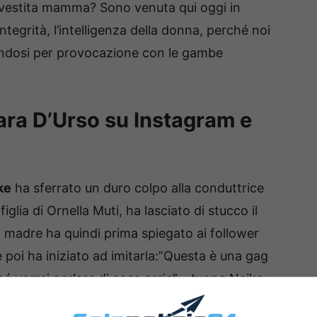
vestita mamma? Sono venuta qui oggi in
ntegrità, l’intelligenza della donna, perché noi
endosi per provocazione con le gambe
bara D’Urso su Instagram e
ke
ha sferrato un duro colpo alla conduttrice
 figlia di Ornella Muti, ha lasciato di stucco il
a madre ha quindi prima spiegato ai follower
 poi ha iniziato ad imitarla:”Questa è una gag
é vorrei parlare di cose serie” – tuona Naike :
 signora Barbara D’Urso, perché dopodiché anche