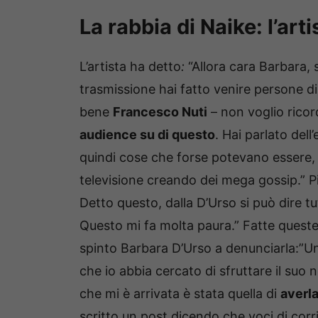
La rabbia di Naike: l’art
L’artista ha detto
:
“Allora cara Barbara, 
trasmissione hai fatto venire persone di
bene
Francesco Nuti
– non voglio ricor
audience su di questo
. Hai parlato dell
quindi cose che forse potevano essere, 
televisione creando dei mega gossip.” 
Detto questo, dalla D’Urso si può dire tu
Questo mi fa molta paura.” Fatte quest
spinto Barbara D’Urso a denunciarla:”Un
che io abbia cercato di sfruttare il suo
che mi è arrivata è stata quella di
averla
scritto un post dicendo che voci di corr