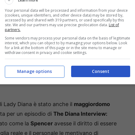
Learn more
les
.
Your personal data will be processed and information from your device
(cookies, unique identifiers, and other device data) may be stored by,
accessed by and shared with 319 partners, or used specifically by this
site. We and our partners may use precise geolocation data.
List of
partners.
Some vendors may process your personal data on the basis of legitimate
interest, which you can object to by managing your options below. Look
for a link at the bottom of this page or in the site menu to manage or
withdraw consent in privacy and cookie settings.
Manage options
Consent
di Lady Diana è stato anche il
maggiordomo
ata per un episodio di
The Diana Interview:
ato come la
Spencer
avesse il diritto di essere
lia reale e il personale le mentivano di