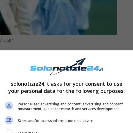
otizie24
rincipe Carlo
per amore essendone davvero
nione era costellata di segreti, bugie e i forti
 donna:
Camilla Parker Bowles
.
solonotizie24.it asks for your consent to use
your personal data for the following purposes:
iana
Personalised advertising and content, advertising and content
measurement, audience research and services development
nuova stagione di
The Crown
abbiamo avuto
Lady Diana
, la bulimia e anche le paranoie con la
Store and/or access information on a device
i istante nel suo matrimonio per via dei