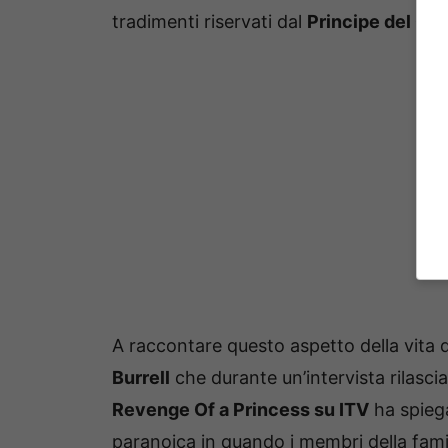
tradimenti riservati dal
Principe del Gal
A raccontare questo aspetto della vita 
Burrell
che durante un’intervista rilasci
Revenge Of a Princess su ITV
ha spieg
paranoica in quando i membri della famig