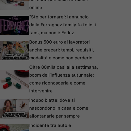
online
“Sto per tornare”: l’annuncio
dalla Ferragnez family fa felici i
fans, ma non è Fedez
Bonus 500 euro ai lavoratori
anche precari: tempi, requisiti,
modalità e come non perderlo
Oltre 80mila casi alla settimana,
boom dell’influenza autunnale:
come riconoscerla e come
intervenire
Incubo blatte: dove si
nascondono in casa e come
allontanarle per sempre
Incidente tra auto e