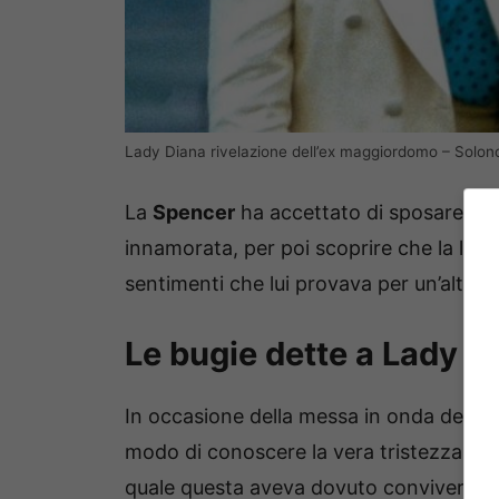
Lady Diana rivelazione dell’ex maggiordomo – Solon
La
Spencer
ha accettato di sposare il
P
innamorata, per poi scoprire che la loro u
sentimenti che lui provava per un’altra
Le bugie dette a Lady D
In occasione della messa in onda della 
modo di conoscere la vera tristezza di
quale questa aveva dovuto convivere ogn