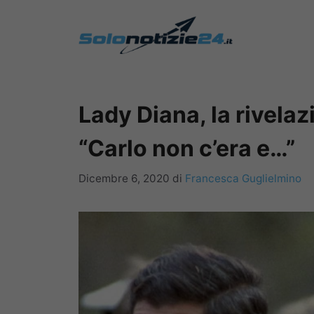
Vai
al
contenuto
Lady Diana, la rivela
“Carlo non c’era e…”
Dicembre 6, 2020
di
Francesca Guglielmino