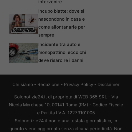
intervenire
Incubo blatte: dove si
nascondono in casa e
come allontanarle per
sempre
Incidente tra auto e
monopattino: ecco chi
deve risarcire i danni
Chi siamo
-
Redazione
-
Privacy Policy
-
Disclaimer
Solonotizie24.it di proprietà di WEB 365 SRL - Via
Nicola Marchese 10, 00141 Roma (RM) - Codice Fiscale
e Partita I.V.A. 12279101005
Solonotizie24.it non è una testata giornalistica, in
quanto viene aggiornato senza alcuna periodicità. Non