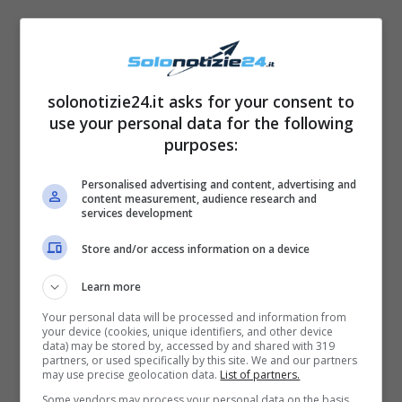
BARI: 61 (presente in 15 estrazioni)
solonotizie24.it asks for your consent to
CAGLIARI: 81 (presente per 15 estrazioni)
use your personal data for the following
FIRENZE: 2 (top per 14 estrazioni)
purposes:
GENOVA: 34 ( presente in 16 estrazioni)
Personalised advertising and content, advertising and
MILANO: 15 (top per 17 estrazioni)
content measurement, audience research and
services development
NAPOLI: 20 (uscito in 15 concorsi)
Store and/or access information on a device
PALERMO: 65 (top in 14 estrazioni)
ROMA: 70 (uscito in 14 estrazioni)
Learn more
TORINO: 49 (top in 16 concorsi)
Your personal data will be processed and information from
your device (cookies, unique identifiers, and other device
VENEZIA: 54 (presente in 14 estrazioni)
data) may be stored by, accessed by and shared with 319
partners, or used specifically by this site. We and our partners
NAZIONALE: 2 (uscito in 18 concorsi)
may use precise geolocation data.
List of partners.
Some vendors may process your personal data on the basis