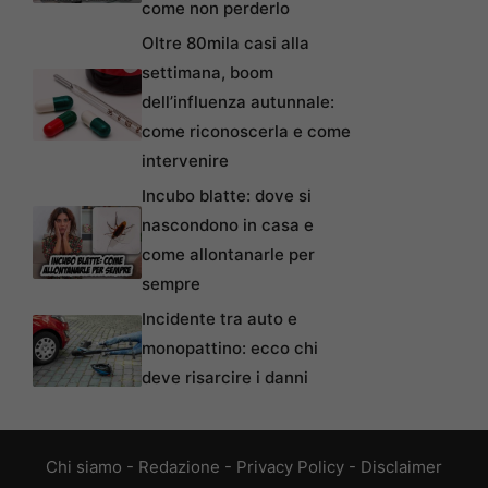
come non perderlo
Oltre 80mila casi alla
settimana, boom
dell’influenza autunnale:
come riconoscerla e come
intervenire
Incubo blatte: dove si
nascondono in casa e
come allontanarle per
sempre
Incidente tra auto e
monopattino: ecco chi
deve risarcire i danni
Chi siamo
-
Redazione
-
Privacy Policy
-
Disclaimer