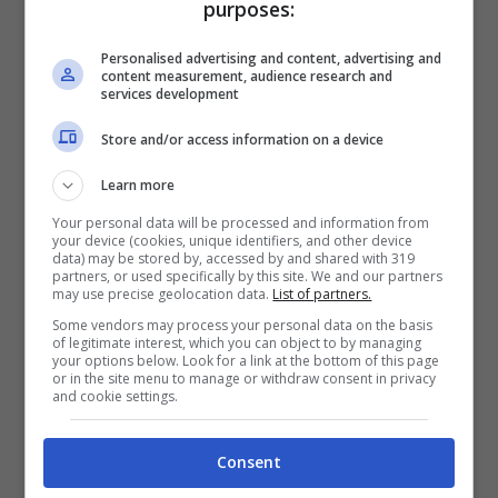
purposes:
positiva di quelle fornite nei giorni scorsi. I
Personalised advertising and content, advertising and
numeri sembrano stabilizzati, ma al momento
content measurement, audience research and
services development
non è possibile dire con certezza che è
iniziata una fase di decrescita.
Store and/or access information on a device
Learn more
Coronavirus, quale
Your personal data will be processed and information from
your device (cookies, unique identifiers, and other device
scenario ci troveremo a
data) may be stored by, accessed by and shared with 319
partners, or used specifically by this site. We and our partners
dicembre?
may use precise geolocation data.
List of partners.
Some vendors may process your personal data on the basis
of legitimate interest, which you can object to by managing
Quest’oggi il ministro della Salute
Roberto
your options below. Look for a link at the bottom of this page
or in the site menu to manage or withdraw consent in privacy
Speranza
ha accettato l’ordinanza del
and cookie settings.
governatore dell’
Abruzzo
e permesso alla
Consent
regione di entrare a far parte della zona