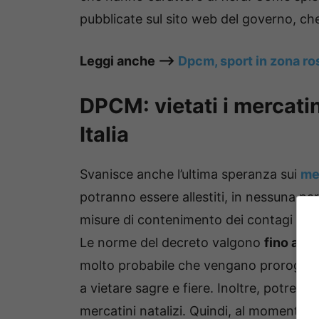
pubblicate sul sito web del governo, c
Leggi anche –>
Dpcm, sport in zona ros
DPCM: vietati i mercatin
Italia
Svanisce anche l’ultima speranza sui
me
potranno essere allestiti, in nessuna part
misure di contenimento dei contagi di 
Le norme del decreto valgono
fino al 
molto probabile che vengano prorogate 
a vietare sagre e fiere. Inoltre, potrebbe
mercatini natalizi. Quindi, al momento, è