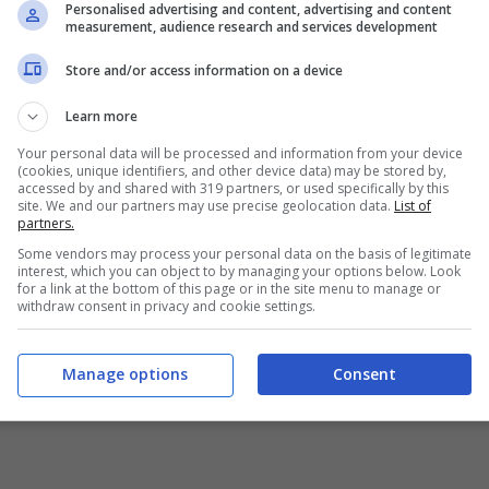
Personalised advertising and content, advertising and content
measurement, audience research and services development
contiene espressamente un divieto sui
Store and/or access information on a device
comma 9 e lettera n
si legge: “
Sono vietate le
Learn more
 altri analoghi eventi
“. Divieto che comprende
Your personal data will be processed and information from your device
(cookies, unique identifiers, and other device data) may be stored by,
accessed by and shared with 319 partners, or used specifically by this
site. We and our partners may use precise geolocation data.
List of
partners.
Some vendors may process your personal data on the basis of legitimate
interest, which you can object to by managing your options below. Look
for a link at the bottom of this page or in the site menu to manage or
withdraw consent in privacy and cookie settings.
Manage options
Consent