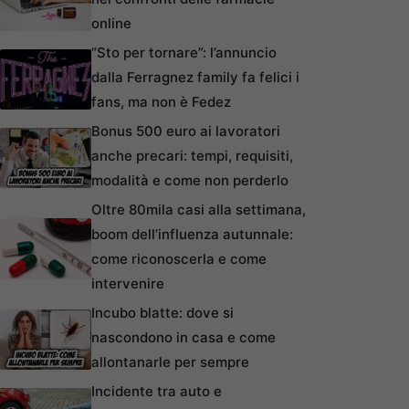
online
“Sto per tornare”: l’annuncio
dalla Ferragnez family fa felici i
fans, ma non è Fedez
Bonus 500 euro ai lavoratori
anche precari: tempi, requisiti,
modalità e come non perderlo
Oltre 80mila casi alla settimana,
boom dell’influenza autunnale:
come riconoscerla e come
intervenire
Incubo blatte: dove si
nascondono in casa e come
allontanarle per sempre
Incidente tra auto e