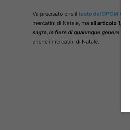
Va precisato che il
testo del DPCM
non 
mercatini di Natale, ma
all’articolo 1, 
sagre, le fiere di qualunque genere e gli
anche i mercatini di Natale.