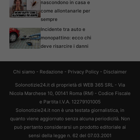
nascondono in casa e
come allontanarle per
sempre
Incidente tra auto e
monopattino: ecco chi
deve risarcire i danni
Chi siamo
-
Redazione
-
Privacy Policy
-
Disclaimer
Solonotizie24.it di proprietà di WEB 365 SRL - Via
Nicola Marchese 10, 00141 Roma (RM) - Codice Fiscale
e Partita I.V.A. 12279101005
Solonotizie24.it non è una testata giornalistica, in
quanto viene aggiornato senza alcuna periodicità. Non
può pertanto considerarsi un prodotto editoriale ai
sensi della legge n. 62 del 07.03.2001