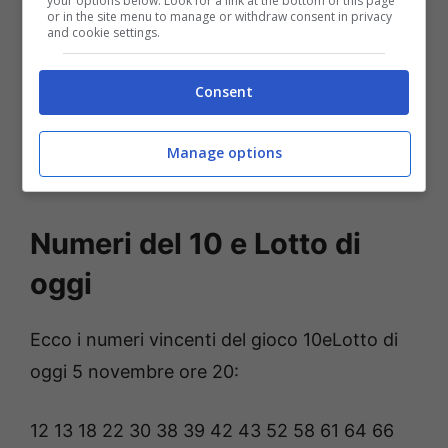
your options below. Look for a link at the bottom of this page
or in the site menu to manage or withdraw consent in privacy
and cookie settings.
Consent
Manage options
Numeri del 10 e Lotto di
oggi
Ecco i numeri vincenti del gioco 10eLotto di
oggi 5 novembre ore 20:
12 13 18 22 30 38 39 42 43 52 58 61 64 66