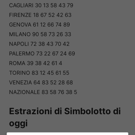
CAGLIARI 30 13 58 43 79
FIRENZE 18 67 52 42 63
GENOVA 61 12 66 74 89
MILANO 90 58 73 26 33
NAPOLI 72 38 43 70 42
PALERMO 73 22 67 24 69
ROMA 39 38 42 61 4
TORINO 83 12 45 61 55
VENEZIA 64 83 52 28 68
NAZIONALE 83 58 76 38 5
Estrazioni di Simbolotto di
oggi