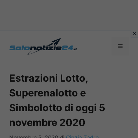
Vai
al
MENU
contenuto
Estrazioni Lotto,
Superenalotto e
Simbolotto di oggi 5
novembre 2020
Novembre 5, 2020
di
Cinzia Zadro