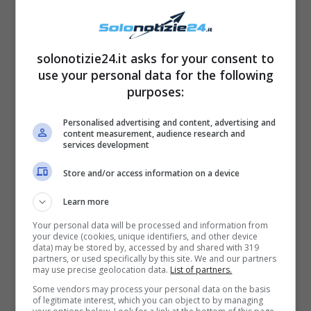
Abbinato al gioco del Lotto il gioco gratuito di
Simbolotto che ogni mese è legato ad una
ruota. Per il mese di Novembre Simbolotto si
solonotizie24.it asks for your consent to
use your personal data for the following
gioca con la Ruota di Torino. Per ogni
purposes:
schedina giocata vengono assegnati 5
simboli. Se vengono estratti in base alla
Personalised advertising and content, advertising and
content measurement, audience research and
vostra giocata al Lotto vincete. Per 1 euro
services development
giocato e 5 simboli indovinati la vincita è di 10
Store and/or access information on a device
mila euro!
Learn more
Your personal data will be processed and information from
SIMBOLI ESTRATTI: 3 GATTA/ 5 MANO/ 43
your device (cookies, unique identifiers, and other device
data) may be stored by, accessed by and shared with 319
FUNGHI / 38 PIGNA / 23 AMO
partners, or used specifically by this site. We and our partners
may use precise geolocation data.
List of partners.
Some vendors may process your personal data on the basis
of legitimate interest, which you can object to by managing