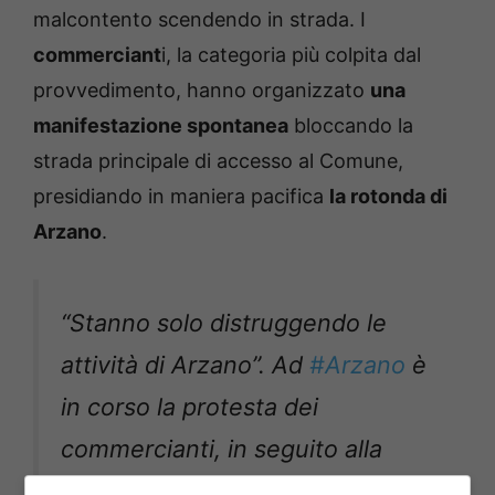
malcontento scendendo in strada. I
commerciant
i, la categoria più colpita dal
provvedimento, hanno organizzato
una
manifestazione spontanea
bloccando la
strada principale di accesso al Comune,
presidiando in maniera pacifica
la rotonda di
Arzano
.
“Stanno solo distruggendo le
attività di Arzano”. Ad
#Arzano
è
in corso la protesta dei
commercianti, in seguito alla
serrata di scuole, parchi e