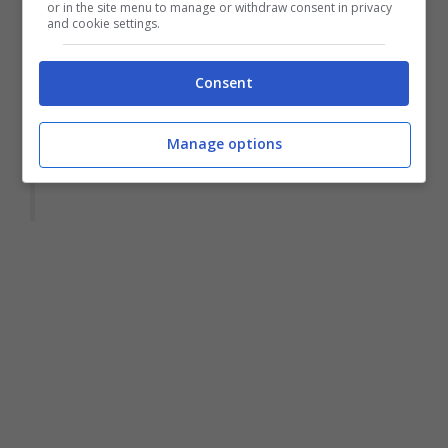
or in the site menu to manage or withdraw consent in privacy
and cookie settings.
Consent
— Rai Radio1 (@Radio1Rai)
Manage options
October 15, 2020