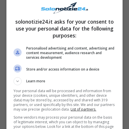
negozi. La decisione del
#lockdown
è stata presa dopo il
solonotizie24.it asks for your consent to
use your personal data for the following
boom di contagi che ha colpito il
purposes:
Comune.
Personalised advertising and content, advertising and
L’inviata del
#GR1
,
@lafrogh
????
content measurement, audience research and
services development
pic.twitter.com/ed3flNtHJ5
Store and/or access information on a device
Learn more
Your personal data will be processed and information from
your device (cookies, unique identifiers, and other device
data) may be stored by, accessed by and shared with 319
partners, or used specifically by this site. We and our partners
may use precise geolocation data.
List of partners.
Some vendors may process your personal data on the basis
of legitimate interest, which you can object to by managing
your options below. Look for a link at the bottom of this page