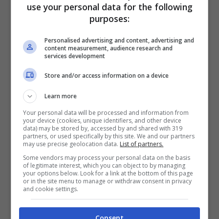
use your personal data for the following
purposes:
Personalised advertising and content, advertising and
content measurement, audience research and
services development
Store and/or access information on a device
Learn more
Articoli recenti
Your personal data will be processed and information from
Perché sta crescendo la
your device (cookies, unique identifiers, and other device
fiducia nei confronti delle
data) may be stored by, accessed by and shared with 319
partners, or used specifically by this site. We and our partners
farmacie online
may use precise geolocation data.
List of partners.
“Sto per tornare”:
Some vendors may process your personal data on the basis
of legitimate interest, which you can object to by managing
l’annuncio dalla Ferragnez
your options below. Look for a link at the bottom of this page
or in the site menu to manage or withdraw consent in privacy
family fa felici i fans, ma
and cookie settings.
non è Fedez
Bonus 500 euro ai
Consent