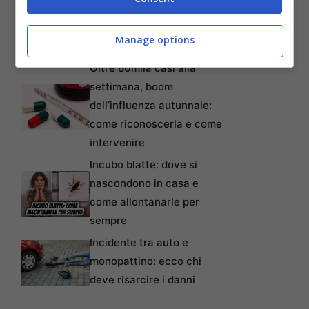
lavoratori anche precari:
tempi, requisiti, modalità e
Manage options
come non perderlo
Oltre 80mila casi alla
settimana, boom
dell’influenza autunnale:
come riconoscerla e come
intervenire
Incubo blatte: dove si
nascondono in casa e
come allontanarle per
sempre
Incidente tra auto e
monopattino: ecco chi
deve risarcire i danni