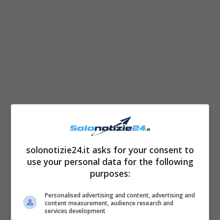
Nonostante sulle copertine di riviste, nei
video musicali, in televisione, sui social c’è una
rappresentazione davvero misera delle donne
solonotizie24.it asks for your consent to
use your personal data for the following
curvy e formose, la scienza ha le idee chiare
purposes:
riguardo alle
reali preferenze degli uomini
:
non sono, infatti, le più snelle a poter davvero
Personalised advertising and content, advertising and
content measurement, audience research and
rendere felice chi sta cercando una
services development