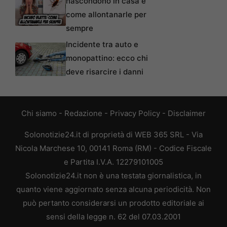
nascondono in casa e
come allontanarle per
sempre
Incidente tra auto e
monopattino: ecco chi
deve risarcire i danni
Chi siamo
-
Redazione
-
Privacy Policy
-
Disclaimer
Solonotizie24.it di proprietà di WEB 365 SRL - Via
Nicola Marchese 10, 00141 Roma (RM) - Codice Fiscale
e Partita I.V.A. 12279101005
Solonotizie24.it non è una testata giornalistica, in
quanto viene aggiornato senza alcuna periodicità. Non
può pertanto considerarsi un prodotto editoriale ai
sensi della legge n. 62 del 07.03.2001