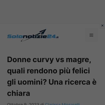
Vai
al
MENU
contenuto
Donne curvy vs magre,
quali rendono più felici
gli uomini? Una ricerca è
chiara
Ottobre 9, 2023
di
Clarissa Missarelli