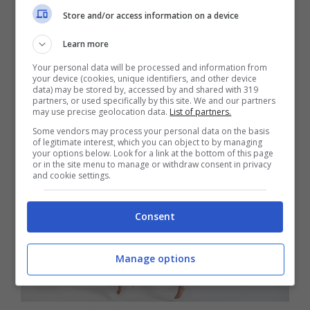
compagnia femminile accanto. Questo non
Store and/or access information on a device
venga interpretato come un ennesimo
Learn more
tentativo di mettere le donne l’una contro
Your personal data will be processed and information from
l’altra in una assurda e malsana competizione,
your device (cookies, unique identifiers, and other device
data) may be stored by, accessed by and shared with 319
ma faccia riflettere sulla stupidità dei canoni
partners, or used specifically by this site. We and our partners
may use precise geolocation data.
List of partners.
estetici irrealistici.
Some vendors may process your personal data on the basis
of legitimate interest, which you can object to by managing
your options below. Look for a link at the bottom of this page
or in the site menu to manage or withdraw consent in privacy
and cookie settings.
Consent
Manage options