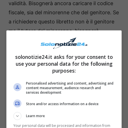
validità. Bisognerà ancora caricare il codice
fiscale, sia del minorenne che del genitore. Se
a richiedere questo libretto non è il genitore
ma il tutore del minorenne, bisognerà
caricare anche la copia del decreto di nomina
del tribunale ed il verbale di giuramento.
solonotizie24.it asks for your consent to
use your personal data for the following
purposes:
Personalised advertising and content, advertising and
content measurement, audience research and
services development
Store and/or access information on a device
Learn more
Your personal data will be processed and information from