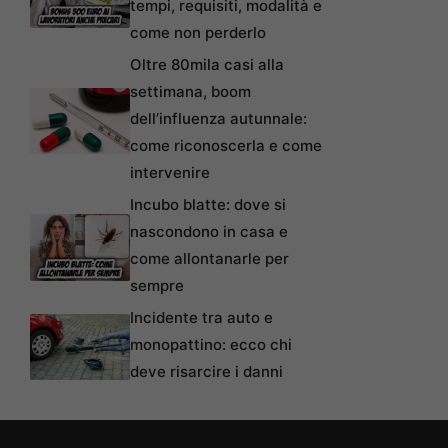
tempi, requisiti, modalità e
come non perderlo
Oltre 80mila casi alla
settimana, boom
dell’influenza autunnale:
come riconoscerla e come
intervenire
Incubo blatte: dove si
nascondono in casa e
come allontanarle per
sempre
Incidente tra auto e
monopattino: ecco chi
deve risarcire i danni