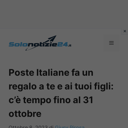
Vai
al
MENU
contenuto
Poste Italiane fa un
regalo a te e ai tuoi figli:
c’è tempo fino al 31
ottobre
Ottobre 8, 2023
di
Giusy Pirosa