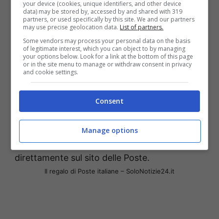
Come abbiamo già avuto modo di anticipare,
your device (cookies, unique identifiers, and other device
data) may be stored by, accessed by and shared with 319
per poter
aprire il libretto di risparmio
partners, or used specifically by this site. We and our partners
may use precise geolocation data.
List of partners.
postale dedicato ai minori di età
, bisognerà
Some vendors may process your personal data on the basis
andare direttamente sul sito delle Poste
of legitimate interest, which you can object to by managing
your options below. Look for a link at the bottom of this page
ovvero www.poste.it. In alternativa si potrà
or in the site menu to manage or withdraw consent in privacy
and cookie settings.
anche aprire il libretto direttamente
dall’applicazione BancoPosta, fino al
Consent
prossimo 31 ottobre 2023. Una volta aperto il
libretto si parteciperà anche ad un concorso,
Manage options
completando un form che troverete
direttamente sul sito delle Poste.
Il regalo di Poste italiane – SoloNotizie24.it