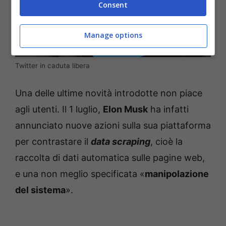
Consent
Manage options
Twitter in caduta libera
Una delle ultime novità introdotte non piace
agli utenti. Il 1 luglio,
Elon Musk
ha infatti
annunciato nuove azioni sulla sua piattaforma
per contrastare il
data scraping
, cioè la
raccolta di dati automatica sulle pagine web,
e una non meglio specificata «
manipolazione
del sistema
».