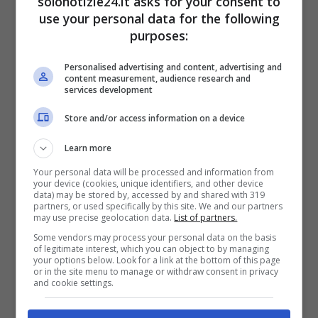
solonotizie24.it asks for your consent to
use your personal data for the following
purposes:
Personalised advertising and content, advertising and
Elon Musk
è una personalità che divide e che
content measurement, audience research and
services development
non piace molto agli utenti per le scelte
azzardate.
Tra profili a pagamento,
Store and/or access information on a device
giornalisti bloccati, messaggi forti sulla
Learn more
guerra in Ucraina
, negli ultimi tempi ha
Your personal data will be processed and information from
generato diverse polemiche.
your device (cookies, unique identifiers, and other device
data) may be stored by, accessed by and shared with 319
partners, or used specifically by this site. We and our partners
may use precise geolocation data.
List of partners.
Some vendors may process your personal data on the basis
of legitimate interest, which you can object to by managing
your options below. Look for a link at the bottom of this page
or in the site menu to manage or withdraw consent in privacy
and cookie settings.