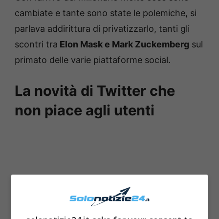
cambiate e tante sono state le polemiche, si
parlava addirittura di privatizzarlo, tanti gli
scontri tra
Elon Mask e Mark Zuckemberg
sul
primato delle varie piattaforme social.
La novità di Twitter che
non piace agli utenti