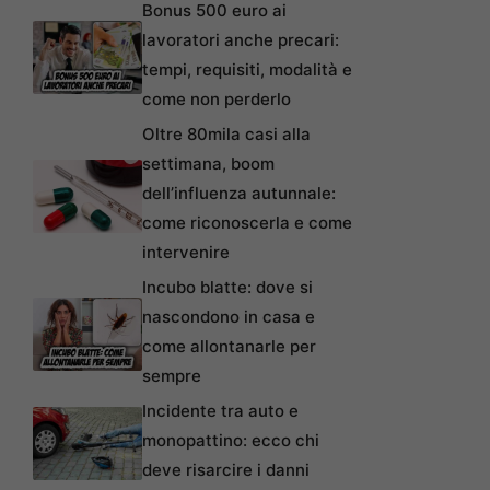
Bonus 500 euro ai
lavoratori anche precari:
tempi, requisiti, modalità e
come non perderlo
Oltre 80mila casi alla
settimana, boom
dell’influenza autunnale:
come riconoscerla e come
intervenire
Incubo blatte: dove si
nascondono in casa e
come allontanarle per
sempre
Incidente tra auto e
monopattino: ecco chi
deve risarcire i danni