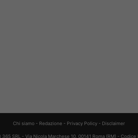
Chi siamo
-
Redazione
-
Privacy Policy
-
Disclaimer
EB 365 SRL - Via Nicola Marchese 10, 00141 Roma (RM) - Codice F