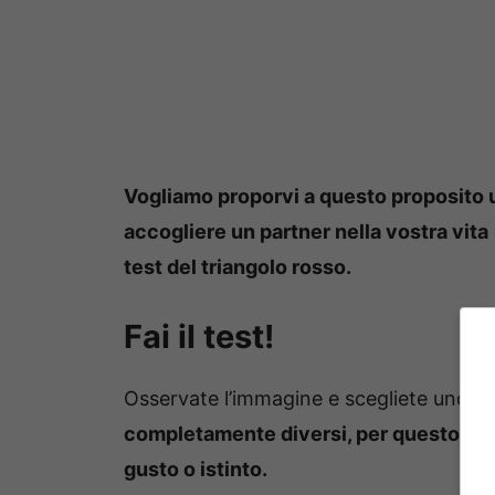
Vogliamo proporvi a questo proposito 
accogliere un partner nella vostra vita
test del triangolo rosso.
Fai il test!
Osservate l’immagine e scegliete uno dei
completamente diversi, per questo moti
gusto o istinto.