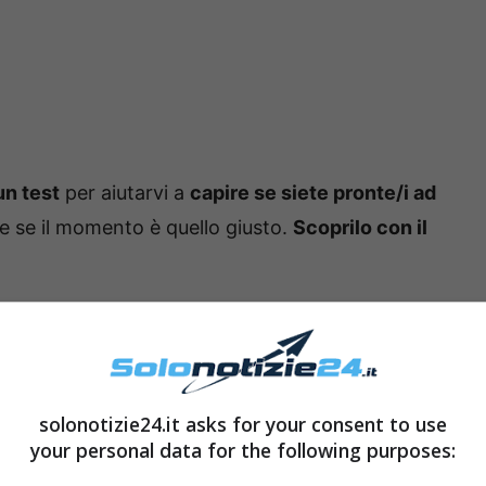
un test
per aiutarvi a
capire se siete pronte/i ad
e se il momento è quello giusto.
Scoprilo con il
 4 triangoli
. Come avrete notato sono
solonotizie24.it asks for your consent to use
vo la scelta dovrà avvenire in base al vostro
your personal data for the following purposes: