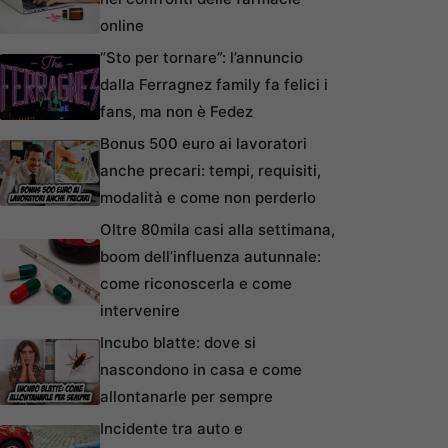
online
“Sto per tornare”: l’annuncio
dalla Ferragnez family fa felici i
fans, ma non è Fedez
Bonus 500 euro ai lavoratori
anche precari: tempi, requisiti,
modalità e come non perderlo
Oltre 80mila casi alla settimana,
boom dell’influenza autunnale:
come riconoscerla e come
intervenire
Incubo blatte: dove si
nascondono in casa e come
allontanarle per sempre
Incidente tra auto e