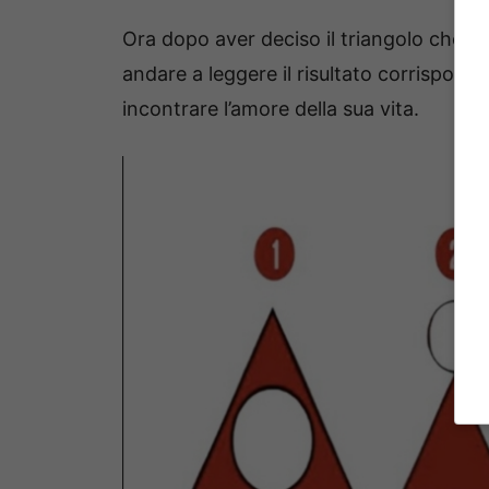
Ora dopo aver deciso il triangolo che pi
andare a leggere il risultato corrisponde
incontrare l’amore della sua vita.