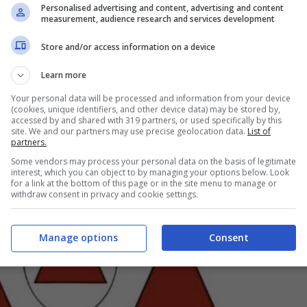
Personalised advertising and content, advertising and content
measurement, audience research and services development
ù vi rappresenta non dovrete far altro che
nte. Scopri il tuo che ti dirà quanto desideri
Store and/or access information on a device
Learn more
Your personal data will be processed and information from your device
(cookies, unique identifiers, and other device data) may be stored by,
accessed by and shared with 319 partners, or used specifically by this
site. We and our partners may use precise geolocation data.
List of
partners.
Some vendors may process your personal data on the basis of legitimate
interest, which you can object to by managing your options below. Look
for a link at the bottom of this page or in the site menu to manage or
withdraw consent in privacy and cookie settings.
Manage options
Consent