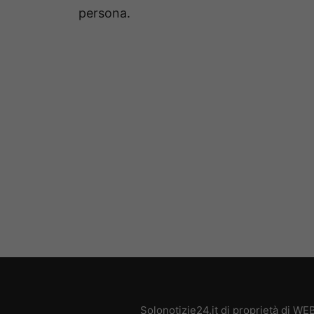
persona.
Solonotizie24.it di proprietà di W