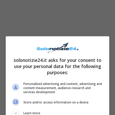
solonotizie24.it asks for your consent to
use your personal data for the following
I dettagli sull’incentivo
purposes:
Personalised advertising and content, advertising and
L’incentivo
è valido per un periodo di tre anni
content measurement, audience research and
services development
e sino al limite massimo di 8 mila euro.
Il
Store and/or access information on a device
limite mensile di esonero contributivo è
dunque di 8.000 / 12 = 666,67 euro al mese.
Learn more