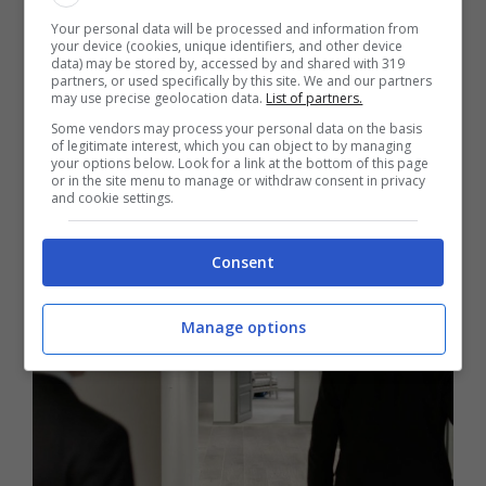
L’applicazione della normativa è condizionata
Your personal data will be processed and information from
your device (cookies, unique identifiers, and other device
all’Unione Europea, pertanto le aziende che
data) may be stored by, accessed by and shared with 319
partners, or used specifically by this site. We and our partners
vorranno usufruire del bonus dovranno
may use precise geolocation data.
List of partners.
attendere
il via libera dalle istituzioni
Some vendors may process your personal data on the basis
of legitimate interest, which you can object to by managing
continentali, che dovrà approvare la richiesta.
your options below. Look for a link at the bottom of this page
or in the site menu to manage or withdraw consent in privacy
and cookie settings.
Consent
Manage options