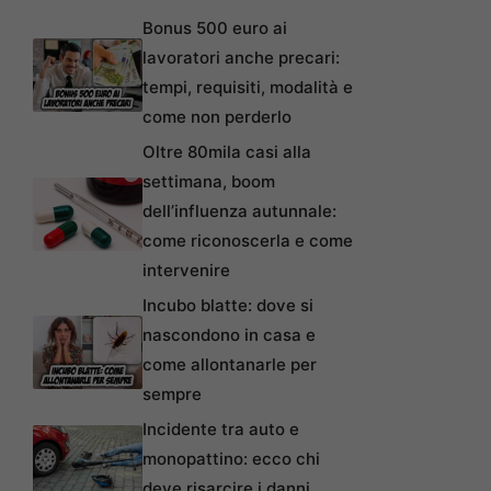
Bonus 500 euro ai
lavoratori anche precari:
tempi, requisiti, modalità e
come non perderlo
Oltre 80mila casi alla
settimana, boom
dell’influenza autunnale:
come riconoscerla e come
intervenire
Incubo blatte: dove si
nascondono in casa e
come allontanarle per
sempre
Incidente tra auto e
monopattino: ecco chi
deve risarcire i danni