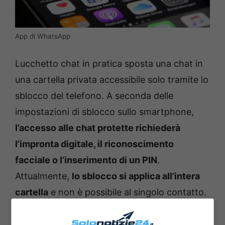
App di WhatsApp
Lucchetto chat in pratica sposta una chat in
una cartella privata accessibile solo tramite lo
sblocco del telefono. A seconda delle
impostazioni di sblocco sullo smartphone,
l’accesso alle chat protette richiederà
l’impronta digitale, il riconoscimento
facciale o l’inserimento di un PIN
.
Attualmente,
lo sblocco si applica all’intera
cartella
e non è possibile al singolo contatto.