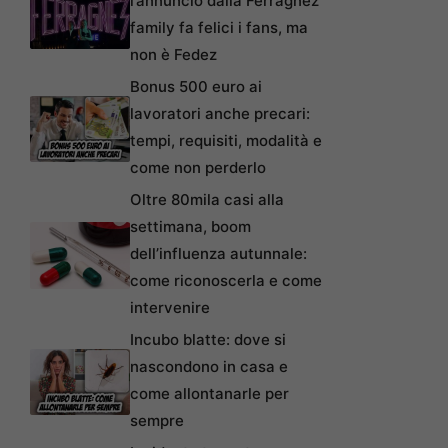
l’annuncio dalla Ferragnez
family fa felici i fans, ma
non è Fedez
Bonus 500 euro ai
lavoratori anche precari:
tempi, requisiti, modalità e
come non perderlo
Oltre 80mila casi alla
settimana, boom
dell’influenza autunnale:
come riconoscerla e come
intervenire
Incubo blatte: dove si
nascondono in casa e
come allontanarle per
sempre