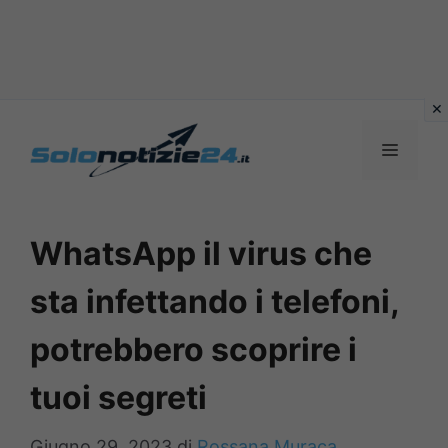
Vai
al
MENU
contenuto
WhatsApp il virus che
sta infettando i telefoni,
potrebbero scoprire i
tuoi segreti
Giugno 29, 2023
di
Rossana Muraca