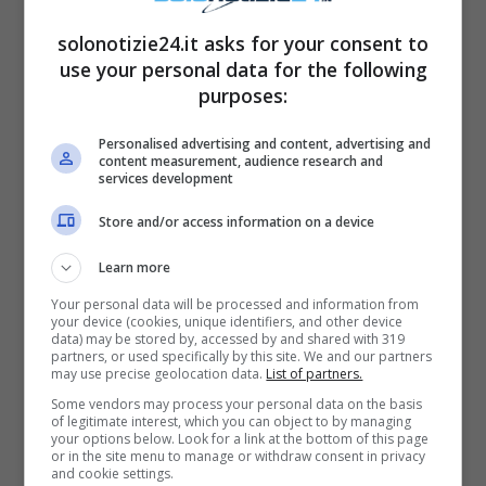
solonotizie24.it asks for your consent to
use your personal data for the following
purposes:
Personalised advertising and content, advertising and
content measurement, audience research and
services development
Store and/or access information on a device
Learn more
Il virus che infetta gli
Your personal data will be processed and information from
smartphone
your device (cookies, unique identifiers, and other device
data) may be stored by, accessed by and shared with 319
partners, or used specifically by this site. We and our partners
may use precise geolocation data.
List of partners.
Da
WhatsApp
passa di tutto quindi occhio
Some vendors may process your personal data on the basis
of legitimate interest, which you can object to by managing
anche ai virus che potrebbero sottrarre dati e
your options below. Look for a link at the bottom of this page
or in the site menu to manage or withdraw consent in privacy
scoprire tutte le cose che intendi nascondere:
and cookie settings.