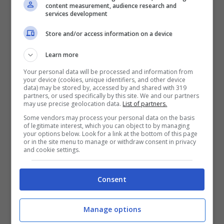
Le dinamiche dell’incidente
content measurement, audience research and
services development
Dopo aver mescolato il tè con un cucchiaino
Store and/or access information on a device
sbagliato, entrato in contatto con dei latticini,
Learn more
Jess
Prinsloo
(24 anni) ha avuto
Your personal data will be processed and information from
immediatamente una
grave reazione
your device (cookies, unique identifiers, and other device
data) may be stored by, accessed by and shared with 319
allergica
che le ha causato un’occlusione
partners, or used specifically by this site. We and our partners
may use precise geolocation data.
List of partners.
della gola e delle vie respiratorie. La giovane è
Some vendors may process your personal data on the basis
stata, quindi, portata immediatamente
of legitimate interest, which you can object to by managing
your options below. Look for a link at the bottom of this page
all’ospedale in condizioni critiche e,
or in the site menu to manage or withdraw consent in privacy
and cookie settings.
nonostante tutti gli sforzi dei medici, dopo
alcune ore di agonia la ragazza è morta sotto
Consent
gli occhi del suo promesso sposo.
Manage options