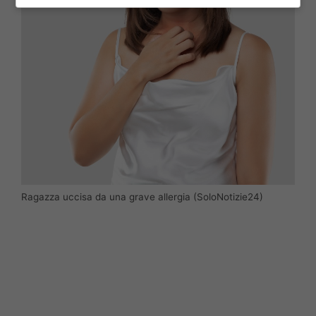
Ragazza uccisa da una grave allergia (SoloNotizie24)