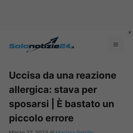
Vai
al
MENU
contenuto
Uccisa da una reazione
allergica: stava per
sposarsi | È bastato un
piccolo errore
Marzo 27, 2023
di
Martina Petrillo