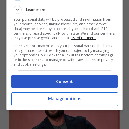
sembrano avere nei confronti di Paolo
Learn more
Bonolis. Si tratta di Enrico Papi, storico
Your personal data will be processed and information from
conduttore di Sarabanda. Intervistato da
your device (cookies, unique identifiers, and other device
data) may be stored by, accessed by and shared with 319
Oggi Magazine per il ritorno di Scherzi a
partners, or used specifically by this site. We and our partners
may use precise geolocation data.
List of partners.
Parte su Canale 5, nel dicembre 2021, Enrico
Some vendors may process your personal data on the basis
of legitimate interest, which you can object to by managing
Papi ha infatti ammesso che lo scopo di
your options below. Look for a link at the bottom of this page
or in the site menu to manage or withdraw consent in privacy
qualche collega era
proprio quello di farlo
and cookie settings.
fuori
.
Consent
Manage options