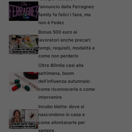
l’annuncio dalla Ferragnez
family fa felici i fans, ma
non è Fedez
Bonus 500 euro ai
lavoratori anche precari:
tempi, requisiti, modalità e
come non perderlo
Oltre 80mila casi alla
settimana, boom
dell’influenza autunnale:
come riconoscerla e come
intervenire
Incubo blatte: dove si
nascondono in casa e
come allontanarle per
sempre