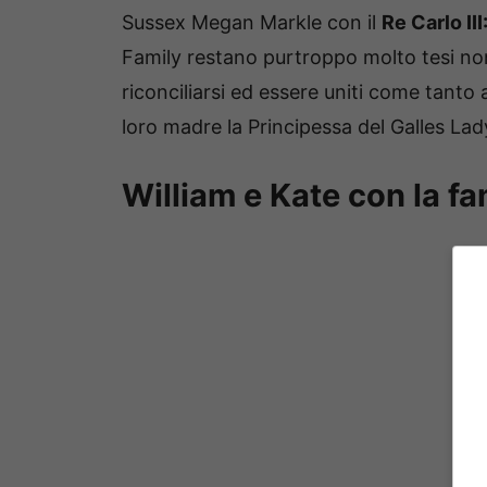
Sussex Megan Markle con il
Re Carlo III
Family restano purtroppo molto tesi non 
riconciliarsi ed essere uniti come tant
loro madre la Principessa del Galles L
William e Kate con la f