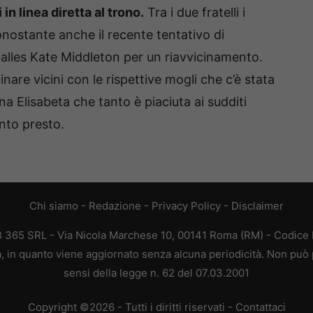
in linea diretta al trono.
Tra i due fratelli i
nostante anche il recente tentativo di
Galles Kate Middleton per un riavvicinamento.
nare vicini con le rispettive mogli che c’è stata
na Elisabeta che tanto è piaciuta ai sudditi
nto presto.
Chi siamo
-
Redazione
-
Privacy Policy
-
Disclaimer
EB 365 SRL - Via Nicola Marchese 10, 00141 Roma (RM) - Codice F
ca, in quanto viene aggiornato senza alcuna periodicità. Non può 
sensi della legge n. 62 del 07.03.2001
Copyright ©2026 - Tutti i diritti riservati -
Contattaci