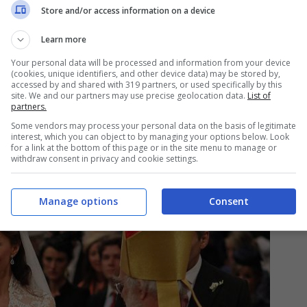
Store and/or access information on a device
les
William con la moglie Kate Middleton si
Learn more
l castello di Windsor
. A Meghan ed Harry la
Your personal data will be processed and information from your device
(cookies, unique identifiers, and other device data) may be stored by,
Frogmore Cottage che è situato nei pressi del
accessed by and shared with 319 partners, or used specifically by this
site. We and our partners may use precise geolocation data.
List of
e un’importanza molto minore. Una dimora
partners.
dopo meno di un anno dall’averla ricevuto quando
Some vendors may process your personal data on the basis of legitimate
interest, which you can object to by managing your options below. Look
trasferiti a vivere in California.
for a link at the bottom of this page or in the site menu to manage or
withdraw consent in privacy and cookie settings.
Manage options
Consent