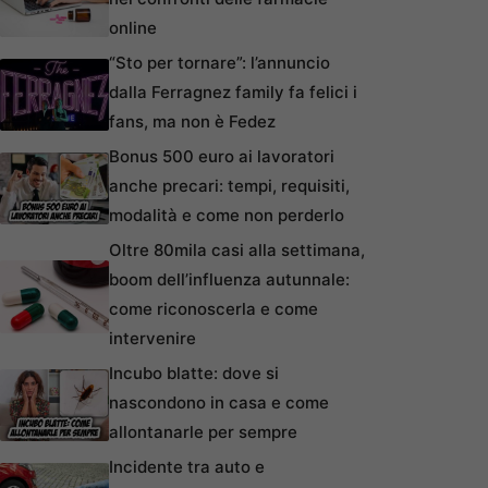
online
“Sto per tornare”: l’annuncio
dalla Ferragnez family fa felici i
fans, ma non è Fedez
Bonus 500 euro ai lavoratori
anche precari: tempi, requisiti,
modalità e come non perderlo
Oltre 80mila casi alla settimana,
boom dell’influenza autunnale:
come riconoscerla e come
intervenire
Incubo blatte: dove si
nascondono in casa e come
allontanarle per sempre
Incidente tra auto e