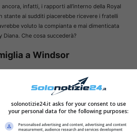
:
ancora, infatti, i rapporti all’interno della Royal
stante ai sudditi piacerebbe ricevere i fratelli
o avrebbe voluto la compianta e mai dimenticata
ady Diana. Che cosa succederà?
amiglia a Windsor
solonotizie24.it asks for your consent to use
your personal data for the following purposes:
Personalised advertising and content, advertising and content
measurement, audience research and services development