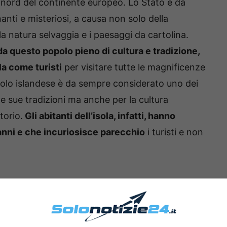
 a nord del continente europeo. Lo Stato è da
nti e misteriosi, a causa non solo della
a natura selvaggia e i paesaggi da cartolina.
 da questo popolo pieno di cultura e tradizione,
la come turisti
per visitare tutte le magnificenze
opolo islandese è da sempre considerato uno dei
 le sue tradizioni ma anche per la cultura
torio.
Gli abitanti dell’isola, infatti, hanno
anni e che incuriosisce parecchio
i turisti e non
ato non solo agli europei ma anche agli islandesi
uriosità anche negli isolani. In particolare, la