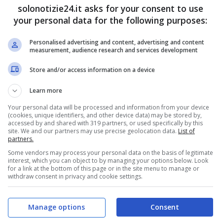
solonotizie24.it asks for your consent to use
embra portare avanti nei secoli ha ispirato
your personal data for the following purposes:
ersità. Qui un docente,
il professor Terry
Personalised advertising and content, advertising and content
ondita
prendendo in esame un campione
measurement, audience research and services development
pecifiche. La ricerca ha portato a dei risultati a
Store and/or access information on a device
utti senza parole. Sapete
che cosa ha scoperto il
Learn more
Your personal data will be processed and information from your device
(cookies, unique identifiers, and other device data) may be stored by,
accessed by and shared with 319 partners, or used specifically by this
site. We and our partners may use precise geolocation data.
List of
partners.
Some vendors may process your personal data on the basis of legitimate
interest, which you can object to by managing your options below. Look
for a link at the bottom of this page or in the site menu to manage or
withdraw consent in privacy and cookie settings.
Manage options
Consent