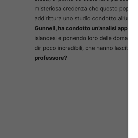
misteriosa credenza che questo popolo s
addirittura uno studio condotto all’univ
Gunnell, ha condotto un’analisi approf
islandesi e ponendo loro delle domande s
dir poco incredibili, che hanno lascito t
professore?