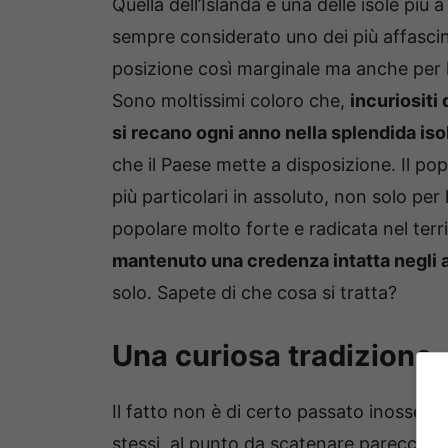
Quella dell’Islanda è una delle isole più
sempre considerato uno dei più affascina
posizione così marginale ma anche per l
Sono moltissimi coloro che,
incuriositi
si recano ogni anno nella splendida iso
che il Paese mette a disposizione. Il p
più particolari in assoluto, non solo per
popolare molto forte e radicata nel terri
mantenuto una credenza intatta negli 
solo. Sapete di che cosa si tratta?
Una curiosa tradizione
Il fatto non è di certo passato inosserv
stessi, al punto da scatenare parecchia c