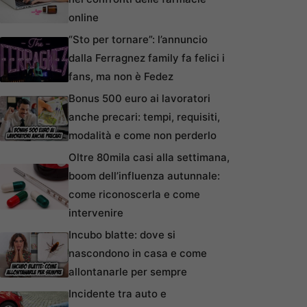
online
“Sto per tornare”: l’annuncio
dalla Ferragnez family fa felici i
fans, ma non è Fedez
Bonus 500 euro ai lavoratori
anche precari: tempi, requisiti,
modalità e come non perderlo
Oltre 80mila casi alla settimana,
boom dell’influenza autunnale:
come riconoscerla e come
intervenire
Incubo blatte: dove si
nascondono in casa e come
allontanarle per sempre
Incidente tra auto e