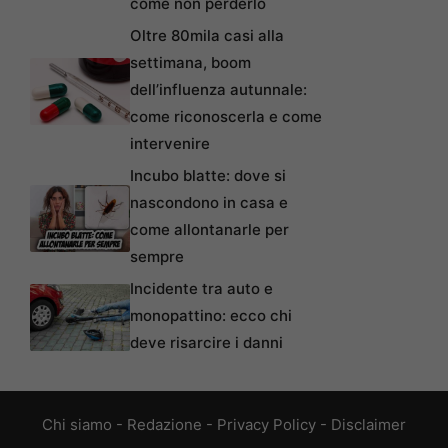
come non perderlo
Oltre 80mila casi alla
settimana, boom
dell’influenza autunnale:
come riconoscerla e come
intervenire
Incubo blatte: dove si
nascondono in casa e
come allontanarle per
sempre
Incidente tra auto e
monopattino: ecco chi
deve risarcire i danni
Chi siamo
-
Redazione
-
Privacy Policy
-
Disclaimer