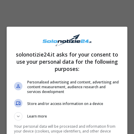
Alessandra Mastronardi
con lui alla Prima della
solonotizie24.it asks for your consent to
use your personal data for the following
Scala
purposes:
Sul suo profilo Instagram ufficiale, l’attrice ha
Personalised advertising and content, advertising and
content measurement, audience research and
pubblicato una serie di fotografie in cui
services development
appare
più bella ed elegante che mai durante
Store and/or access information on a device
la Prima del Teatro alla Scala di Milano
a cui
Learn more
hanno partecipato numerosi personaggi del
Your personal data will be processed and information from
mondo dello spettacolo (e anche il Presidente
your device (cookies, unique identifiers, and other device