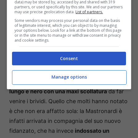
data) may be stored by, accessed by and shared with 319
del Consiglio Giorgia Meloni). Non sono
partners, or used specifically by this site. We and our partners
may use precise geolocation data.
List of partners.
infatti rimasti affatto indifferenti gli outfit
Some vendors may process your personal data on the basis
indossati da tutti coloro che hanno assistito
of legitimate interest, which you can object to by managing
your options below. Look for a link at the bottom of this page
al bellissimo spettacolo.
or in the site menu to manage or withdraw consent in privacy
and cookie settings.
L’attrice si è quindi presentata con un abito
Consent
firmato Giorgio Armani, e ha attirato
l’attenzione di tutti i presenti. Era bellissima
Manage options
come sempre, e ha portato
un abito da sera
lungo e nero con una maxi scollatura
da far
venire i brividi. Quello che molti hanno notato
è che non era affatto sola: la Mastronardi è
infatti arrivata in compagnia del suo nuovo
fidanzato, che ha invece
indossato un