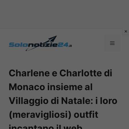
Vai
al
MENU
contenuto
Charlene e Charlotte di
Monaco insieme al
Villaggio di Natale: i loro
(meravigliosi) outfit
incantano il web