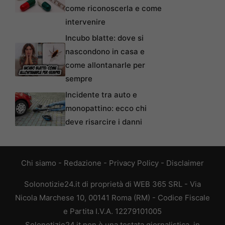
come riconoscerla e come
intervenire
Incubo blatte: dove si
nascondono in casa e
come allontanarle per
sempre
Incidente tra auto e
monopattino: ecco chi
deve risarcire i danni
Chi siamo
-
Redazione
-
Privacy Policy
-
Disclaimer
Solonotizie24.it di proprietà di WEB 365 SRL - Via
Nicola Marchese 10, 00141 Roma (RM) - Codice Fiscale
e Partita I.V.A. 12279101005
Solonotizie24.it non è una testata giornalistica, in