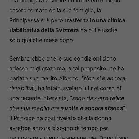
l’ha obbligata a subire un intervento. Dopo
essere tornata dalla sua famiglia, la
Principessa si è però trasferita
in una clinica
riabilitativa della Svizzera
da cui è uscita
solo qualche mese dopo.
Sembrerebbe che le sue condizioni siano
adesso migliorate ma, a tal proposito, ne ha
parlato suo marito Alberto. “
Non si è ancora
ristabilita
“, ha infatti svelato lui nel corso di
una recente intervista, “
sono davvero felice
che stia meglio ma
a volte è ancora stanca
“.
Il Principe ha così rivelato che la donna
avrebbe ancora bisogno di tempo per
recuperare a pieno le sue energie. Dopo il suo