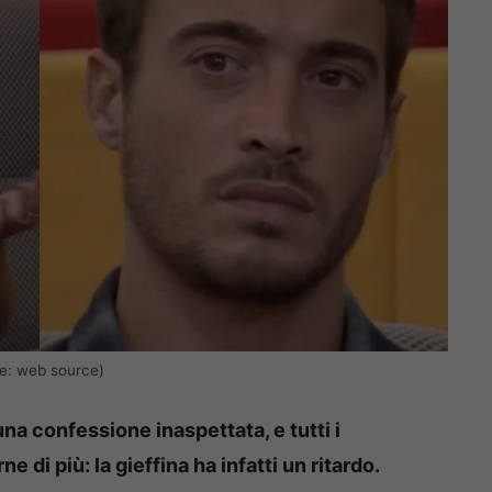
te: web source)
a confessione inaspettata, e tutti i
e di più: la gieffina ha infatti un ritardo.