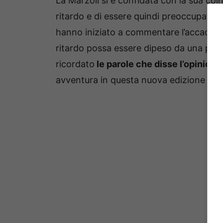
La Marzoli si è confidata con la sua coi
ritardo e di essere quindi preoccupata. E
hanno iniziato a commentare l’accadut
ritardo possa essere dipeso da una pres
ricordato
le parole che disse l’opinioni
avventura in questa nuova edizione del