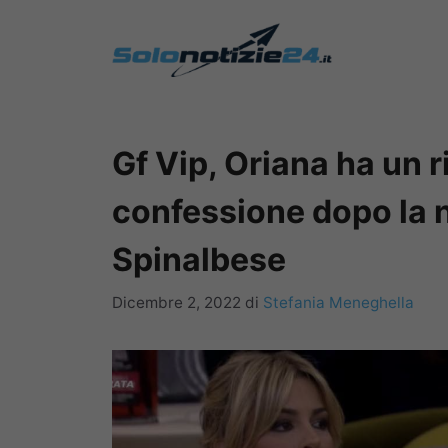
Vai
al
contenuto
Gf Vip, Oriana ha un ri
confessione dopo la n
Spinalbese
Dicembre 2, 2022
di
Stefania Meneghella