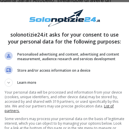
nquilina Sarah Altobello, svelandole di avere un
’ così scoppiata la bufera sul web: molti utenti
o e ad evidenziare cosa accadrebbe se questo
unta gravidanza della donna. I fan hanno infatti
solonotizie24.it asks for your consent to use
sta Sonia Brugarelli
prima di iniziare la sua
your personal data for the following purposes:
Grande Fratello Vip
.
Personalised advertising and content, advertising and content
measurement, audience research and services development
Store and/or access information on a device
Learn more
Your personal data will be processed and information from your device
(cookies, unique identifiers, and other device data) may be stored by,
accessed by and shared with 319 partners, or used specifically by this
site. We and our partners may use precise geolocation data.
List of
partners.
Some vendors may process your personal data on the basis of legitimate
interest, which you can object to by managing your options below. Look
for a link at the bottom of this page or in the site menu to manage or