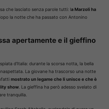
a che lasciato senza parole tutti: l
a Marzoli ha
dopo la notte che ha passato con Antonino
ssa apertamente e il gieffino
piata d’Italia: durante la scorsa notta, la bella
 inaspettata. La giovane ha trascorso una notte
nfatti
mostrato un legame che li unisce e che è
ality show
. La gieffina ha però adesso svelato di
re tranquilla.