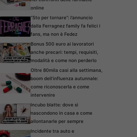
online
“Sto per tornare”: l’annuncio
dalla Ferragnez family fa felici i
fans, ma non è Fedez
Bonus 500 euro ai lavoratori
anche precari: tempi, requisiti,
modalità e come non perderlo
Oltre 80mila casi alla settimana,
boom dell’influenza autunnale:
come riconoscerla e come
intervenire
Incubo blatte: dove si
nascondono in casa e come
allontanarle per sempre
Incidente tra auto e