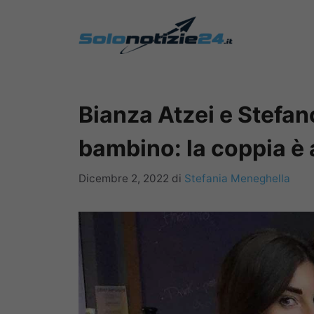
Vai
al
contenuto
Bianza Atzei e Stefan
bambino: la coppia è 
Dicembre 2, 2022
di
Stefania Meneghella