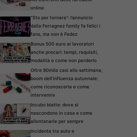
online
“Sto per tornare”: l’annuncio
dalla Ferragnez family fa felici i
fans, ma non è Fedez
Bonus 500 euro ai lavoratori
anche precari: tempi, requisiti,
modalità e come non perderlo
Oltre 80mila casi alla settimana,
boom dell’influenza autunnale:
come riconoscerla e come
intervenire
Incubo blatte: dove si
nascondono in casa e come
allontanarle per sempre
Incidente tra auto e