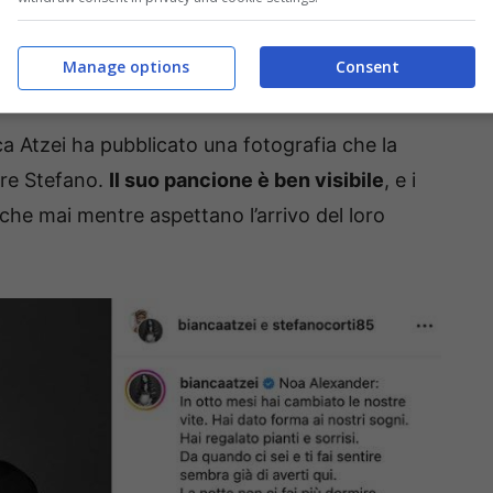
Manage options
Consent
erà così
nca Atzei ha pubblicato una fotografia che la
ore Stefano.
Il suo pancione è ben visibile
, e i
i che mai mentre aspettano l’arrivo del loro