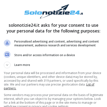
’aborto spontaneo
. La bella Bianca è oggi più
 sua serenità con tutti i fan.
solonotizie24.it asks for your consent to use
your personal data for the following purposes:
Personalised advertising and content, advertising and content
measurement, audience research and services development
Store and/or access information on a device
Learn more
Your personal data will be processed and information from your device
(cookies, unique identifiers, and other device data) may be stored by,
accessed by and shared with 319 partners, or used specifically by this
site. We and our partners may use precise geolocation data.
List of
e mancati gli scatti che l’hanno ritratta con il
partners.
 vita
“, ha infatti scritto lei mostrandosi senza veli
Some vendors may process your personal data on the basis of legitimate
interest, which you can object to by managing your options below. Look
’altra bellissima news
, che ha fatto ancora di
for a link at the bottom of this page or in the site menu to manage or
withdraw consent in privacy and cookie settings.