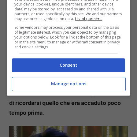
your device (cookies, unique identifiers, and other device
ricoverato?
data) may be stored by, accessed by and shared with 319
partners, or used specifically by this site. We and our partners
may use precise geolocation data.
List of partners.
Dopo la scorsa puntata del
Grande Fratello
Some vendors may process your personal data on the basis
of legitimate interest, which you can object to by managing
Vip
, c’è però stato un confronto tra Daniele
your options below. Look for a link at the bottom of this page
or in the site menu to manage or withdraw consent in privacy
ed Edorardo. Quest’ultimo ha infatti svelato di
and cookie settings.
essere rimasto deluso a causa di alcune
dichiarazioni fatte da Dal Moro nel
Consent
confessionale. I due gieffini si sono quindi
mostrati un po’ alterati, e Daniele ha cercato
Manage options
intanto – in tutti i modi –
di tranquillizzarsi e
di ricordarsi quello che era accaduto poco
tempo prima
.