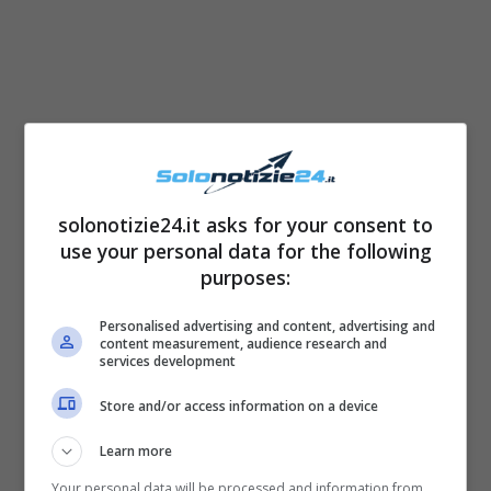
solonotizie24.it asks for your consent to
use your personal data for the following
Daniele ha quindi rivelato di non poter dare
purposes:
ulteriori dettagli sul suo stato di saluto, e
Personalised advertising and content, advertising and
Signorini ha preferito così
non parlare di
content measurement, audience research and
services development
quello che è accaduto
. Non è però mancata
Store and/or access information on a device
la preoccupazione di tutti i suoi fan.
Learn more
Perchè Dal Moro è stato
Your personal data will be processed and information from