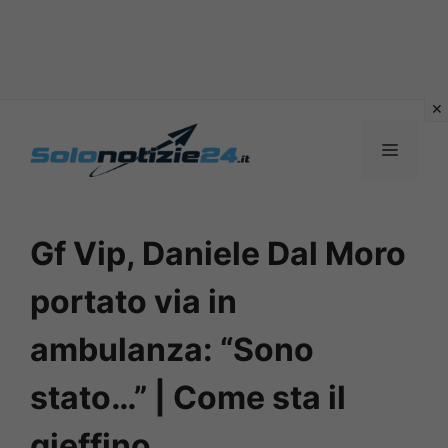
Vai
al
MENU
contenuto
Gf Vip, Daniele Dal Moro
portato via in
ambulanza: “Sono
stato…” | Come sta il
gieffino