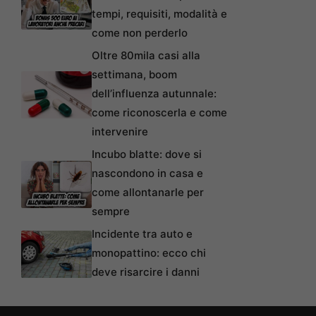
tempi, requisiti, modalità e
come non perderlo
Oltre 80mila casi alla
settimana, boom
dell’influenza autunnale:
come riconoscerla e come
intervenire
Incubo blatte: dove si
nascondono in casa e
come allontanarle per
sempre
Incidente tra auto e
monopattino: ecco chi
deve risarcire i danni