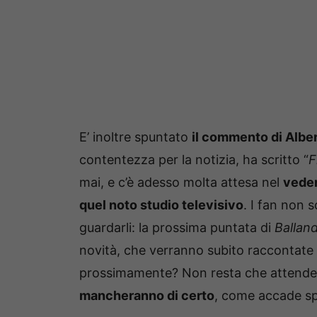
E’ inoltre spuntato
il commento di Albe
contentezza per la notizia, ha scritto “
F
mai, e c’è adesso molta attesa nel
veder
quel noto studio televisivo
. I fan non s
guardarli: la prossima puntata di
Balland
novità, che verranno subito raccontate 
prossimamente? Non resta che attender
mancheranno di certo
, come accade spe