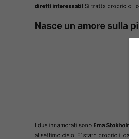
diretti interessati
! Si tratta proprio di l
Nasce un amore sulla pis
I due innamorati sono
Ema Stokholma e
al settimo cielo. E’ stato proprio il danz