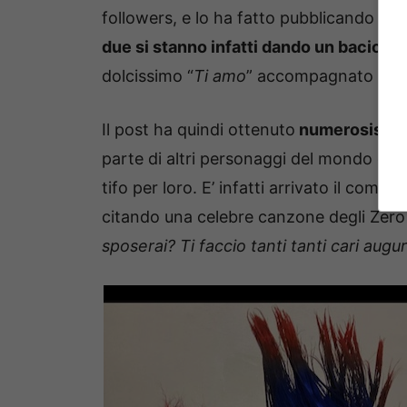
followers, e lo ha fatto pubblicando uno
due si stanno infatti dando un bacio
e l
dolcissimo “
Ti amo
” accompagnato da u
Il post ha quindi ottenuto
numerosissimi
parte di altri personaggi del mondo dell
tifo per loro. E’ infatti arrivato il com
citando una celebre canzone degli Zero 
sposerai? Ti faccio tanti tanti cari augur