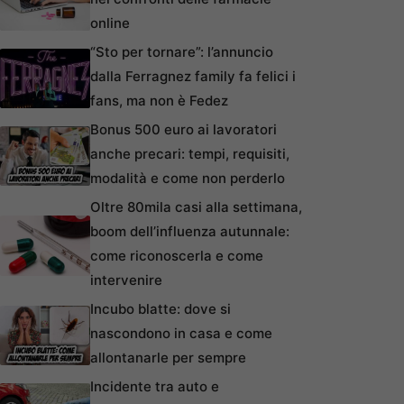
online
“Sto per tornare”: l’annuncio
dalla Ferragnez family fa felici i
fans, ma non è Fedez
Bonus 500 euro ai lavoratori
anche precari: tempi, requisiti,
modalità e come non perderlo
Oltre 80mila casi alla settimana,
boom dell’influenza autunnale:
come riconoscerla e come
intervenire
Incubo blatte: dove si
nascondono in casa e come
allontanarle per sempre
Incidente tra auto e