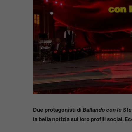
Due protagonisti di
Ballando con le Ste
la bella notizia sui loro profili social. E