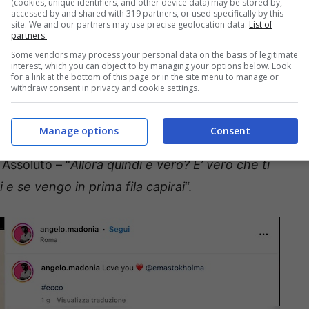
(cookies, unique identifiers, and other device data) may be stored by,
 scatto che lo ritrae insieme alla sua fiamma.
I
accessed by and shared with 319 partners, or used specifically by this
site. We and our partners may use precise geolocation data.
List of
ui – per l’occasione – ha anche scritto un
partners.
Some vendors may process your personal data on the basis of legitimate
n cuore rosso.
interest, which you can object to by managing your options below. Look
for a link at the bottom of this page or in the site menu to manage or
withdraw consent in privacy and cookie settings.
 apprezzamenti da parte dei fan
, e anche da
o spettacolo che hanno fatto – sin da subito – il
Manage options
Consent
mento dell’amica Andrea Delogu che ha scritto –
Assoluto – “
Allora quindi è vero? E’ vero che ti
i e se vengo in prima fila capirai
“.