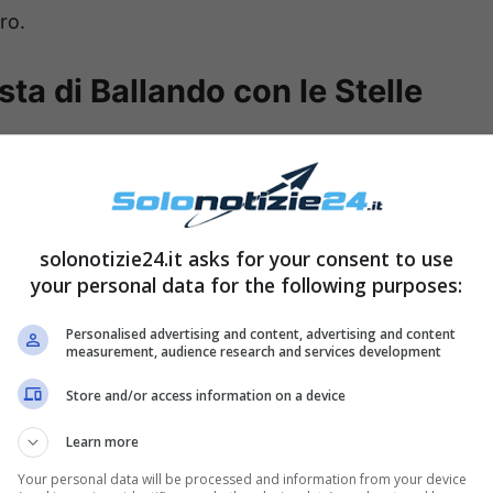
oro.
ta di Ballando con le Stelle
solonotizie24.it asks for your consent to use
your personal data for the following purposes:
Personalised advertising and content, advertising and content
measurement, audience research and services development
Store and/or access information on a device
Learn more
 Angelo Madonia
, il cui amore ha già reso i fan
atore a condividere questa felicità con tutti i loro
Your personal data will be processed and information from your device