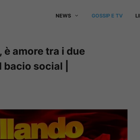
NEWS
GOSSIP E TV
L
, è amore tra i due
l bacio social |