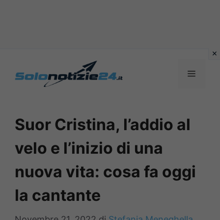
Vai
al
MENU
contenuto
Suor Cristina, l’addio al
velo e l’inizio di una
nuova vita: cosa fa oggi
la cantante
Novembre 21, 2022
di
Stefania Meneghella