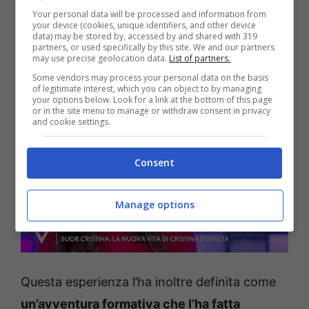
oggi ho il sorriso
“. La cantante ha così
Your personal data will be processed and information from
your device (cookies, unique identifiers, and other device
confessato di aver deciso di togliersi il velo e
data) may be stored by, accessed by and shared with 319
partners, or used specifically by this site. We and our partners
di non appartenere più alle suore orsoline,
may use precise geolocation data.
List of partners.
dopo 15 anni di vita religiosa.
Some vendors may process your personal data on the basis
of legitimate interest, which you can object to by managing
your options below. Look for a link at the bottom of this page
or in the site menu to manage or withdraw consent in privacy
and cookie settings.
Consent
Manage options
Questa esperienza l’ha inoltre definita come
un’avventura formativa che l’ha fatta