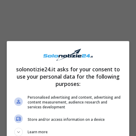
solonotizie24.it asks for your consent to
La stessa ha infatti svelato di aver ascoltato il
use your personal data for the following
proprio cuore, affermando anche di sentirsi
purposes:
Cristina ma di ringraziare davvero molto
la
Personalised advertising and content, advertising and
suor Cristina che è ancora – da qualche
content measurement, audience research and
services development
parte – dentro di lei
. “
Ho fatto un bel
percorso ed è stato complesso e difficile
“, ha
Store and/or access information on a device
infatti detto lui, “
ho trovato delle difficoltà e
Learn more