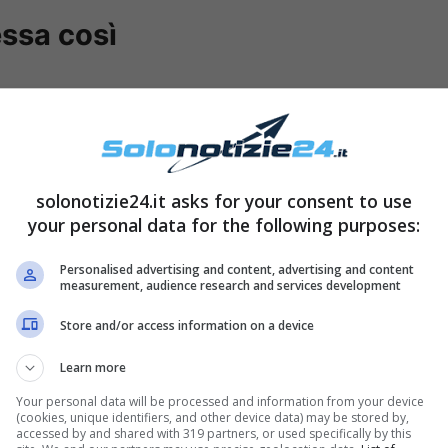
essa così
solonotizie24.it asks for your consent to use
your personal data for the following purposes:
Personalised advertising and content, advertising and content
measurement, audience research and services development
Store and/or access information on a device
show
Che Tempo Che Fa
(a cui ha partecipato
Learn more
attore ha parlato un po’ della sua vita privata e
Your personal data will be processed and information from your device
(cookies, unique identifiers, and other device data) may be stored by,
tica della serie tv che lo vede protagonista e che
accessed by and shared with 319 partners, or used specifically by this