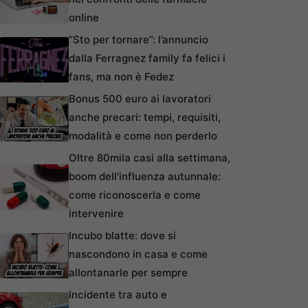
online
“Sto per tornare”: l’annuncio
dalla Ferragnez family fa felici i
fans, ma non è Fedez
Bonus 500 euro ai lavoratori
anche precari: tempi, requisiti,
modalità e come non perderlo
Oltre 80mila casi alla settimana,
boom dell’influenza autunnale:
come riconoscerla e come
intervenire
Incubo blatte: dove si
nascondono in casa e come
allontanarle per sempre
Incidente tra auto e