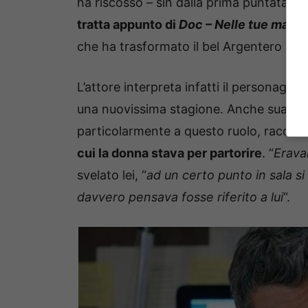
ha riscosso – sin dalla prima puntata –
tratta appunto di
Doc – Nelle tue mani
,
che ha trasformato il bel Argentero in un
L’attore interpreta infatti il personaggi
una nuovissima stagione. Anche sua mogl
particolarmente a questo ruolo, raccon
cui la donna stava per partorire
. “
Erava
svelato lei, “
ad un certo punto in sala si
davvero pensava fosse riferito a lui
“.