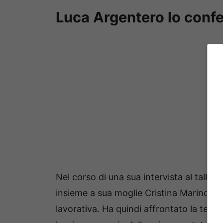
Luca Argentero lo conf
Nel corso di una sua intervista al talk 
insieme a sua moglie Cristina Marino), l’
lavorativa. Ha quindi affrontato la tema