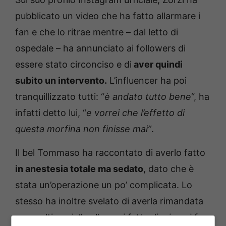
pubblicato un video che ha fatto allarmare i
fan e che lo ritrae mentre – dal letto di
ospedale – ha annunciato ai followers di
essere stato circonciso e di
aver quindi
subito un intervento.
L’influencer ha poi
tranquillizzato tutti: “
è andato tutto bene
“, ha
infatti detto lui, “
e vorrei che l’effetto di
questa morfina non finisse mai”
.
Il bel Tommaso ha raccontato di averlo fatto
in anestesia totale ma sedato
, dato che è
stata un’operazione un po’ complicata. Lo
stesso ha inoltre svelato di averla rimandata
per molti anni: “
se l’avessi fatta dieci anni fa