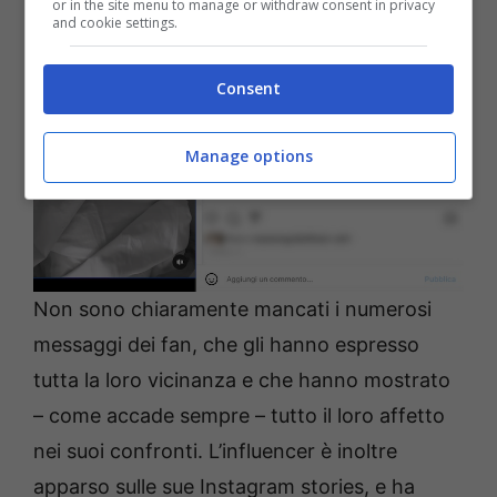
or in the site menu to manage or withdraw consent in privacy
and cookie settings.
Consent
Manage options
Non sono chiaramente mancati i numerosi
messaggi dei fan, che gli hanno espresso
tutta la loro vicinanza e che hanno mostrato
– come accade sempre – tutto il loro affetto
nei suoi confronti. L’influencer è inoltre
apparso sulle sue Instagram stories, e ha