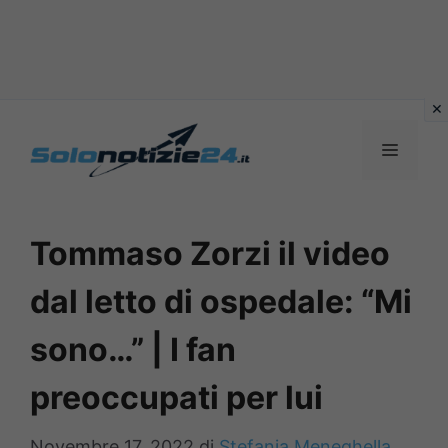
Vai
al
MENU
contenuto
Tommaso Zorzi il video
dal letto di ospedale: “Mi
sono…” | I fan
preoccupati per lui
Novembre 17, 2022
di
Stefania Meneghella