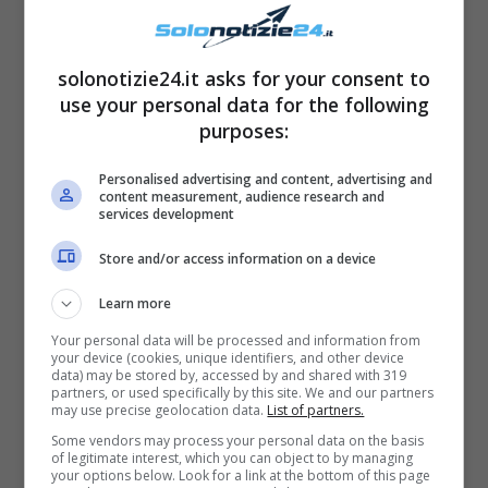
sarebbe stato tutto più semplice
“, ha
continuato Zorzi. Lo showman ha anche reso
solonotizie24.it asks for your consent to
note le parole dell’urologo, il quale gli ha detto
use your personal data for the following
che tornerà tutto come prima e
che potranno
purposes:
dimetterlo in giornata
.
Personalised advertising and content, advertising and
content measurement, audience research and
services development
Store and/or access information on a device
Learn more
Your personal data will be processed and information from
your device (cookies, unique identifiers, and other device
data) may be stored by, accessed by and shared with 319
partners, or used specifically by this site. We and our partners
may use precise geolocation data.
List of partners.
Some vendors may process your personal data on the basis
of legitimate interest, which you can object to by managing
your options below. Look for a link at the bottom of this page