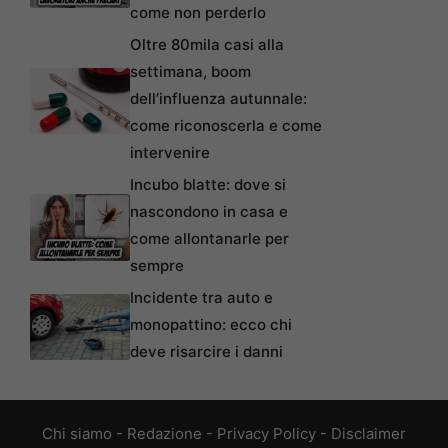
come non perderlo
Oltre 80mila casi alla
settimana, boom
dell’influenza autunnale:
come riconoscerla e come
intervenire
Incubo blatte: dove si
nascondono in casa e
come allontanarle per
sempre
Incidente tra auto e
monopattino: ecco chi
deve risarcire i danni
Chi siamo
-
Redazione
-
Privacy Policy
-
Disclaimer