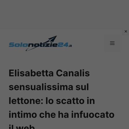
Vai
al
MENU
contenuto
Elisabetta Canalis
sensualissima sul
lettone: lo scatto in
intimo che ha infuocato
il web