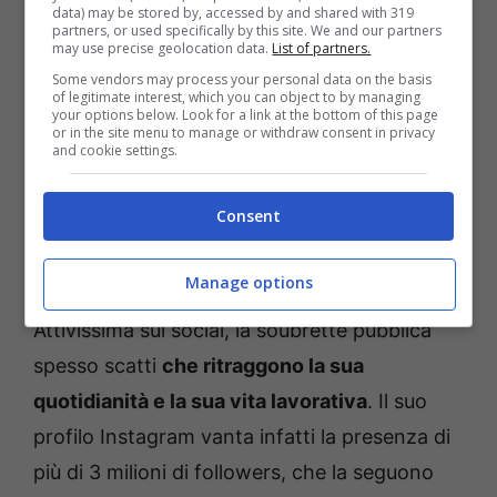
data) may be stored by, accessed by and shared with 319
partners, or used specifically by this site. We and our partners
may use precise geolocation data.
List of partners.
Some vendors may process your personal data on the basis
of legitimate interest, which you can object to by managing
your options below. Look for a link at the bottom of this page
or in the site menu to manage or withdraw consent in privacy
and cookie settings.
Consent
Manage options
Attivissima sui social, la soubrette pubblica
spesso scatti
che ritraggono la sua
quotidianità e la sua vita lavorativa
. Il suo
profilo Instagram vanta infatti la presenza di
più di 3 milioni di followers, che la seguono