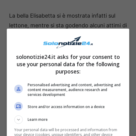
La bella Elisabetta si è mostrata infatti sul
lettone, mentre si sta godendo alcuni attimi di
meritatissimo relax: ha così pensato bene di
condividere quel momento con tutti i suoi fan
più affezionati. Il post ha ovviamente
solonotizie24.it asks for your consent to
use your personal data for the following
ottenuto numerosissimi apprezzamenti da
purposes:
parte dei suoi fan, che non hanno perso
l’occasione per commentare e per
Personalised advertising and content, advertising and
content measurement, audience research and
complimentarsi con lei. “
Sei davvero
services development
perfetta
“, ha infatti scritto uno di loro. E
Store and/or access information on a device
ancora:
“Straordinaria”, “Quanta bellezza”,
Learn more
“Davvero la più bella“.
Your personal data will be processed and information from
your device (cookies, unique identifiers, and other device