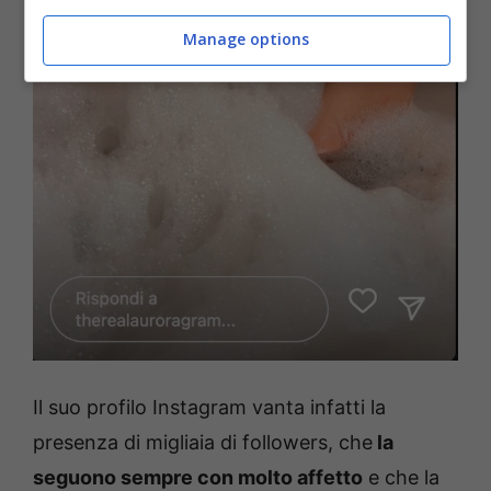
Manage options
Il suo profilo Instagram vanta infatti la
presenza di migliaia di followers, che
la
seguono sempre con molto affetto
e che la