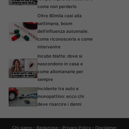
come non perderlo
Oltre 80mila casi alla
settimana, boom
dell’influenza autunnale:
come riconoscerla e come
intervenire
Incubo blatte: dove si
nascondono in casa e
come allontanarle per
sempre
Incidente tra auto e
monopattino: ecco chi
deve risarcire i danni
Chi siamo
-
Redazione
-
Privacy Policy
-
Disclaimer