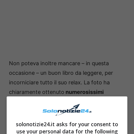
Non poteva inoltre mancare – in questa
occasione – un buon libro da leggere, per
incorniciare tutto il suo relax. La foto ha
chiaramente ottenuto
numerosissimi
apprezzamenti
da parte dei followers
, che
non perdono mai l’occasione per
complimentarsi con lei per la sua bellezza.
solonotizie24.it asks for your consent to
Attivissima sui social, la giovane pubblica
use your personal data for the following