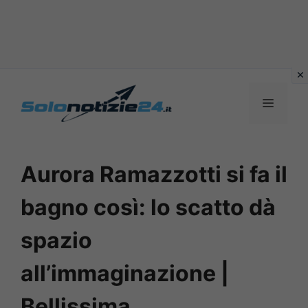
Vai
al
MENU
contenuto
Aurora Ramazzotti si fa il
bagno così: lo scatto dà
spazio
all’immaginazione |
Bellissima