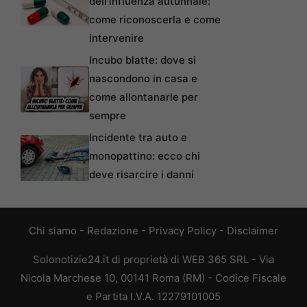
dell’influenza autunnale:
come riconoscerla e come
intervenire
Incubo blatte: dove si
nascondono in casa e
come allontanarle per
sempre
Incidente tra auto e
monopattino: ecco chi
deve risarcire i danni
Chi siamo
-
Redazione
-
Privacy Policy
-
Disclaimer
Solonotizie24.it di proprietà di WEB 365 SRL - Via
Nicola Marchese 10, 00141 Roma (RM) - Codice Fiscale
e Partita I.V.A. 12279101005