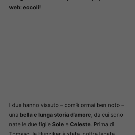
web: eccoli!
I due hanno vissuto – com’è ormai ben noto –
una
bella e lunga storia d’amore
, da cui sono
nate le due figlie
Sole
e
Celeste
. Prima di
Tomaso, la Hunziker è stata inoltre legata