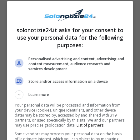
solonotizie24.it asks for your consent to
use your personal data for the following
purposes:
Personalised advertising and content, advertising and
content measurement, audience research and
services development
Store and/or access information on a device
Learn more
L’opera racconta- lo diciamo per chi ancora
Your personal data will be processed and information from
non l’avesse letta- della
nascita del fascismo
your device (cookies, unique identifiers, and other device
data) may be stored by, accessed by and shared with 319
nel nostro Paese e della
successiva ascesa
partners, or used specifically by this site. We and our partners
may use precise geolocation data.
List of partners.
al potere del Duce
. I primi ciak? Eh sì, perché
Some vendors may process your personal data on the basis
a questo punto i suoi estimatori vogliono
of legitimate interest, which you can object to by managing