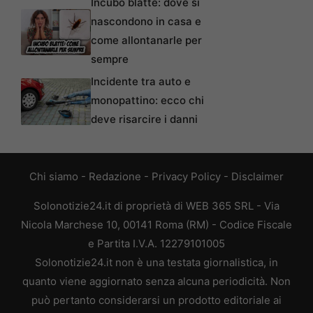
Incubo blatte: dove si
nascondono in casa e
come allontanarle per
sempre
Incidente tra auto e
monopattino: ecco chi
deve risarcire i danni
Chi siamo
-
Redazione
-
Privacy Policy
-
Disclaimer
Solonotizie24.it di proprietà di WEB 365 SRL - Via
Nicola Marchese 10, 00141 Roma (RM) - Codice Fiscale
e Partita I.V.A. 12279101005
Solonotizie24.it non è una testata giornalistica, in
quanto viene aggiornato senza alcuna periodicità. Non
può pertanto considerarsi un prodotto editoriale ai