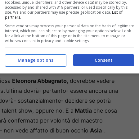
(cookies, unique identifiers, and other device data) may be stored by,
accessed by and shared with 319 partners, or used specifically by this
site. We and our partners may use precise geolocation data.
List of
partners.
Some vendors may process your personal data on the basis of legitimate
interest, which you can object to by managing your options below. Look
for a link at the bottom of this page or in the site menu to manage or
withdraw consent in privacy and cookie settings.
Manage options
Consent
liosa
Eleonora Abbagnato
, dovrebbe vedere
est’ultima dovrà- pertanto- essere ancora una
 dovrà- sostanzialmente- decidere se potrà
l talent show, oppure no. E a
Mattia
che cosa
arà confermata per volontà del maestro
 non vede affatto di buon occhio
Asia
.