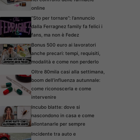
online
“Sto per tornare”: l’annuncio
dalla Ferragnez family fa felici i
fans, ma non è Fedez
Bonus 500 euro ai lavoratori
anche precari: tempi, requisiti,
modalità e come non perderlo
Oltre 80mila casi alla settimana,
boom dell’influenza autunnale:
come riconoscerla e come
intervenire
Incubo blatte: dove si
nascondono in casa e come
allontanarle per sempre
Incidente tra auto e