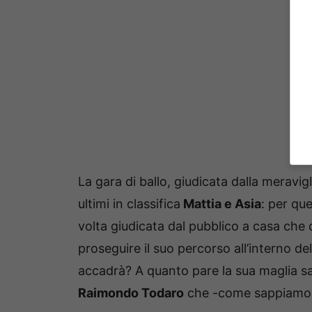
La gara di ballo, giudicata dalla meravig
ultimi in classifica
Mattia e Asia
: per qu
volta giudicata dal pubblico a casa che
proseguire il suo percorso all’interno de
accadrà? A quanto pare la sua maglia s
Raimondo Todaro
che -come sappiamo-