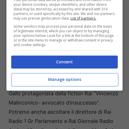
in studio due giurati: l’attore e regista Giorgio
your device (cookies, unique identifiers, and other device
data) may be stored by, accessed by and shared with 319
Panariello e il famoso Cristiano Malgioglio. Il
partners, or used specifically by this site. We and our partners
may use precise geolocation data.
List of partners.
primo professionista parlerà del suo nuovo
Some vendors may process your personal data on the basis
lavoro teatrale “La favola mia” mentre il
of legitimate interest, which you can object to by managing
your options below. Look for a link at the bottom of this page
secondo artista racconterà il suo nuovo
or in the site menu to manage or withdraw consent in privacy
and cookie settings.
impegno lavorativo che lo vedrà impegnato a
partire da dicembre, tuti i giovedì, su Rai 3
Consent
con il programma “Mi casa es tu casa”.
Interverrà nel salotto della bella Signora della
Manage options
domenica anche l’attore italiano Massimiliano
Gallo protagonista della fiction Rai “Vincenzo
Malinconico- avvocato d’insuccesso”.
Potremo anche ascoltare il direttore di Rai
Radio 1 Gr Parlamento e Rai Giornale Radio