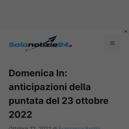
Vai
al
MENU
contenuto
Domenica In:
anticipazioni della
puntata del 23 ottobre
2022
Ottobre 22, 2022
di
Francesca Bedini