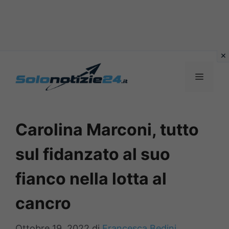
Vai
al
MENU
contenuto
Carolina Marconi, tutto
sul fidanzato al suo
fianco nella lotta al
cancro
Ottobre 19, 2022
di
Francesca Bedini