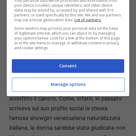
Your personal data will be processed and information from
showgirl ha anche sempre desiderato un
your device (cookies, unique identifiers, and other device
data) may be stored by, accessed by and shared with 319
figlio. Se per il matrimonio i fan possono stare
partners, or used specifically by this site. We and our partners
may use precise geolocation data.
List of partners.
tranquilli perché tra i due il legame è forte e
Some vendors may process your personal data on the basis
quindi è molto probabile che presto ci sarà.
of legitimate interest, which you can object to by managing
your options below. Look for a link at the bottom of this page
La domanda è se l’uomo coglierà l’occasione
or in the site menu to manage or withdraw consent in privacy
and cookie settings.
della partecipazione alla Grande Fratello Vip
della sua guerriera per farle la proposta? Per
Consent
quanto invece riguarda il desiderio di
entrambi di diventare genitori, il percorso
Manage options
sembra più lungo anche se la donna ha
sconfitto il cancro. Come, infatti, in passato
scriveva sul suo profilo social la stessa
famosa showgirl venezuelana naturalizzata
italiana, la donna sarebbe stata giudicata non