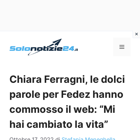
Vai
al
MENU
contenuto
Chiara Ferragni, le dolci
parole per Fedez hanno
commosso il web: “Mi
hai cambiato la vita”
Ottobre 17, 2022
di
Stefania Meneghella