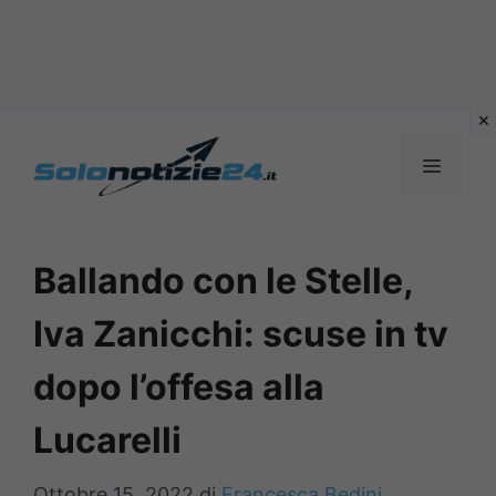
Vai
al
MENU
contenuto
Ballando con le Stelle,
Iva Zanicchi: scuse in tv
dopo l’offesa alla
Lucarelli
Ottobre 15, 2022
di
Francesca Bedini