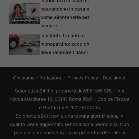
Incubo blatte: dove si
nascondono in casa e
come allontanarle per
sempre
Incidente tra auto e
monopattino: ecco chi
deve risarcire i danni
Chi siamo
-
Redazione
-
Privacy Policy
-
Disclaimer
Solonotizie24.it di proprietà di WEB 365 SRL - Via
Nicola Marchese 10, 00141 Roma (RM) - Codice Fiscale
e Partita I.V.A. 12279101005
Solonotizie24.it non è una testata giornalistica, in
quanto viene aggiornato senza alcuna periodicità. Non
può pertanto considerarsi un prodotto editoriale ai