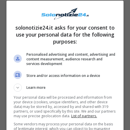
pista e al termine del suo esordio la
giornalista e giurata Selvaggia Lucarelli dice a
chiare note che lo show non le è piaciuto e le
solonotizie24.it asks for your consent to
da come voto uno zero. Il primo ha inalberarsi
use your personal data for the following
è stato il compagno e maestro di ballo
purposes:
Samuel Pedron che ha difeso la prova
Personalised advertising and content, advertising and
sostenuta affermando che i passi fatti erano
content measurement, audience research and
services development
corretti.
Store and/or access information on a device
È a questo punto che la bellissima Iva
Learn more
Zanicchi, facendo fatica ad accettare
Your personal data will be processed and information from
your device (cookies, unique identifiers, and other device
l’accaduto, commenta l’accaduto all’orecchio
data) may be stored by, accessed by and shared with 319
partners, or used specifically by this site. We and our partners
del compagno di ballo usando un insulto
may use precise geolocation data.
List of partners.
pesante per riferirsi alla giurata Lucarelli
Some vendors may process your personal data on the basis
of legitimate interest, which you can object to by managing