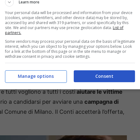
Learn more
el Paradiso, e tutti sono pronti a commentare
Your personal data will be processed and information from your device
opolazioni
che sono state colpite. Adelaide vuole
(cookies, unique identifiers, and other device data) may be stored by,
accessed by and shared with 319 partners, or used specifically by this
cui dovrebbero partecipare tutti i cittadini
site. We and our partners may use precise geolocation data.
List of
partners.
Adelaide vorrà quindi chiedere a Umberto –
Some vendors may process your personal data on the basis of legitimate
nto della
Banca Guarnieri
.
interest, which you can object to by managing your options below. Look
for a link at the bottom of this page or in the site menu to manage or
withdraw consent in privacy and cookie settings.
er aiutare la donna s
e non si recherà lei
na mano.
Umberto
sa infatti perfettamente che
Manage options
Consent
i incontro e a fargli questa richiesta. La
 tutti vogliono a tutti i costi
aiutare le vittime
orio a candidarsi per avviare una
campagna di
l Comune di Milano. Il Conti accetterà l’offerta,