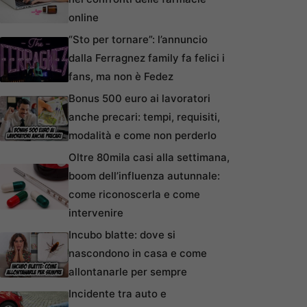
online
“Sto per tornare”: l’annuncio
dalla Ferragnez family fa felici i
fans, ma non è Fedez
Bonus 500 euro ai lavoratori
anche precari: tempi, requisiti,
modalità e come non perderlo
Oltre 80mila casi alla settimana,
boom dell’influenza autunnale:
come riconoscerla e come
intervenire
Incubo blatte: dove si
nascondono in casa e come
allontanarle per sempre
Incidente tra auto e