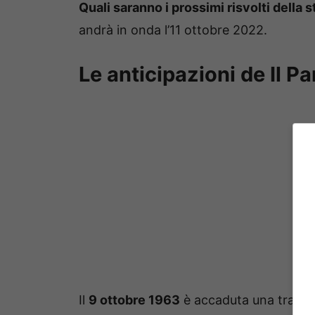
Quali saranno i prossimi risvolti della s
andrà in onda l’11 ottobre 2022.
Le anticipazioni de Il P
Il
9 ottobre 1963
è accaduta una traged