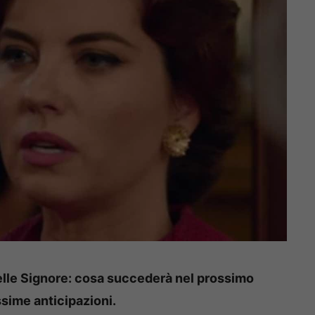
elle Signore: cosa succederà nel prossimo
ssime anticipazioni.