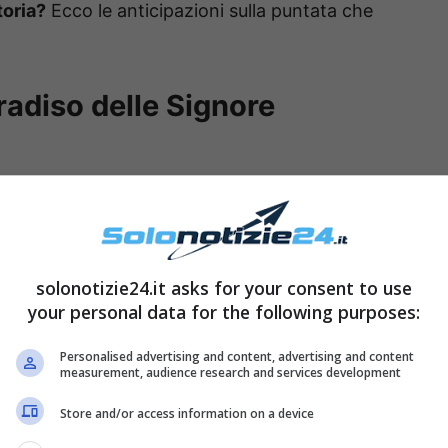
toria?
Ecco le anticipazioni sulla puntata che
aradiso delle Signore
solonotizie24.it asks for your consent to use
your personal data for the following purposes:
Personalised advertising and content, advertising and content
measurement, audience research and services development
Store and/or access information on a device
ia: la
diga del Vajont
è ceduta e ci sono state