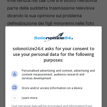
intervenuta nel talk che si è svolto nell’ultima
parte della suddetta trasmissione televisiva
dicendo la sua opinione sul problema
dell’esibiszione dei figli minorenni nelle foto
sui social da parte di tanti personaggi del
mondo dello spettacolo. La bellissima
showgirl Giovanna Civitillo ha spiegato che
solonotizie24.it asks for your consent to
questa è una tematica che le sta molto a
use your personal data for the following
purposes:
cuore e che sui social lei sta bene attenta a
non mettere immagini dove sia presente il
Personalised advertising and content, advertising and
content measurement, audience research and
figlio minorenne, se non quando è inquadrato
services development
di spalle. Le foto del figlio José non
Store and/or access information on a device
sarebbero quindi mai visibili sui social.
Learn more
Il bellissimo figlio della coppia, come ben tutti
Your personal data will be processed and information from