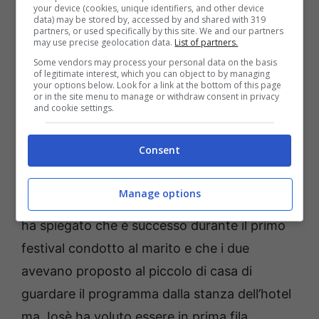
your device (cookies, unique identifiers, and other device
ricorderanno, è però apparso davanti a
data) may be stored by, accessed by and shared with 319
partners, or used specifically by this site. We and our partners
milioni di telespettatori durante il Festival di
may use precise geolocation data.
List of partners.
Some vendors may process your personal data on the basis
Sanremo. Una scelta questa che pare un
of legitimate interest, which you can object to by managing
your options below. Look for a link at the bottom of this page
controsenso con quello appena detto dalla
or in the site menu to manage or withdraw consent in privacy
and cookie settings.
showgirl. È stata subito la stessa Giovanna
Civitillo a dare una spiegazione esaustiva
Consent
dell’accaduto spiegando che sia lei che il
marito Amadeus non hanno potuto evitare
Manage options
che questo accadesse. La bellissima mamma
ha spiegato che è successo durante il primo
festival condotto al marito e che i due
avevano proposto al piccolo di casa di
guardare il programma dalla stanza dell’hotel
ma Josè ha voluto essere in prima fila