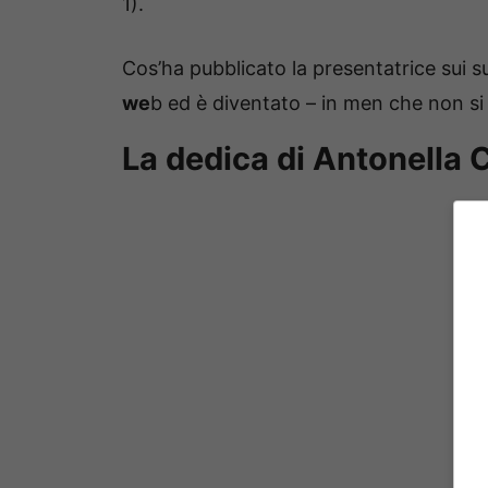
1).
Cos’ha pubblicato la presentatrice sui su
we
b ed è diventato – in men che non si d
La dedica di Antonella C