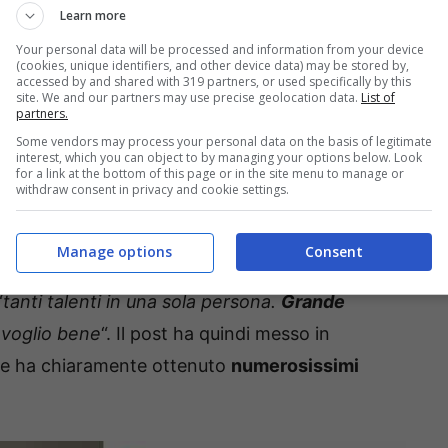
Learn more
state tutte dedicate a una star del panorama
goni
, uno dei cantanti più amati dal grande
Your personal data will be processed and information from your device
(cookies, unique identifiers, and other device data) may be stored by,
nfatti documentato – sulle sue Instagram stories
accessed by and shared with 319 partners, or used specifically by this
site. We and our partners may use precise geolocation data.
List of
rso durante
uno dei suoi seguitissimi concerti
.
partners.
Some vendors may process your personal data on the basis of legitimate
 per
una tappa del suo tour
, e ha fatto da
interest, which you can object to by managing your options below. Look
for a link at the bottom of this page or in the site menu to manage or
withdraw consent in privacy and cookie settings.
ost, per omaggiare la sua
splendida musica
e
Manage options
Consent
inario Marco!
“, ha infatti scritto lei dopo aver
“
tanti talenti in una sola persona.
Grande
i voglio bene
“. Il post ha quindi messo in
e, e ha chiaramente ottenuto
numerosissimi