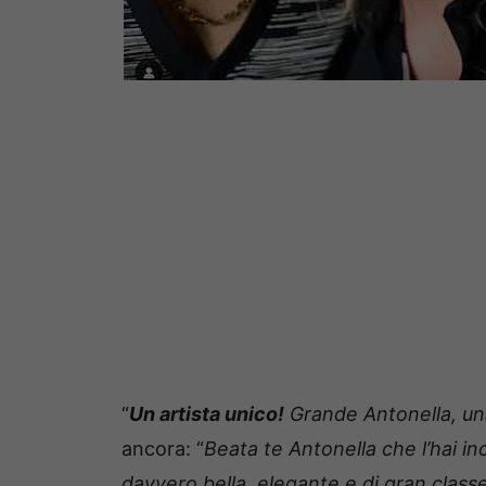
“
Un artista unico!
Grande Antonella, un
ancora: “
Beata te Antonella che l’hai in
davvero bella, elegante e di gran classe