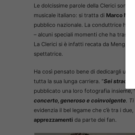
Le dolcissime parole della Clerici sono 
musicale italiano: si tratta di
Marco Men
pubblico nazionale. La conduttrice ha i
– alcuni speciali momenti che ha trasco
La Clerici si è infatti recata da Mengoni
spettatrice.
Ha così pensato bene di dedicargli un p
tutta la sua lunga carriera. “
Sei straord
pubblicato una loro fotografia insieme, 
concerto, generoso e coinvolgente
. T
evidenzia il bel legame che c’è tra i du
apprezzamenti
da parte dei fan.