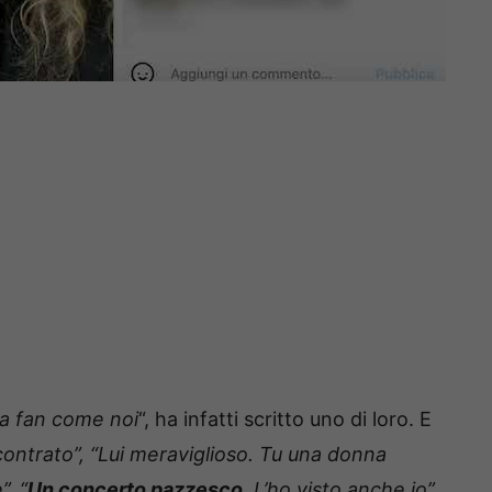
a fan come noi
“, ha infatti scritto uno di loro. E
contrato”, “Lui meraviglioso. Tu una donna
”, “
Un concerto pazzesco
. L’ho visto anche io”
.