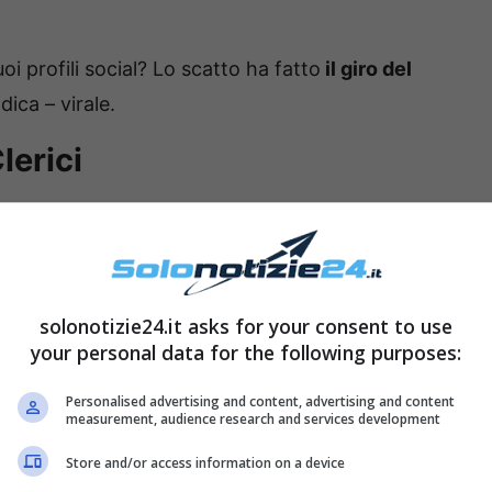
oi profili social? Lo scatto ha fatto
il giro del
ica – virale.
lerici
solonotizie24.it asks for your consent to use
your personal data for the following purposes:
Personalised advertising and content, advertising and content
measurement, audience research and services development
Store and/or access information on a device