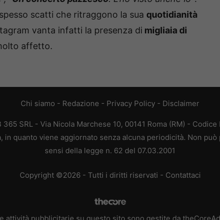
ca spesso scatti che ritraggono la sua
quotidianità
nstagram vanta infatti la presenza di
migliaia di
lto affetto.
Chi siamo
-
Redazione
-
Privacy Policy
-
Disclaimer
EB 365 SRL - Via Nicola Marchese 10, 00141 Roma (RM) - Codice F
ca, in quanto viene aggiornato senza alcuna periodicità. Non può 
sensi della legge n. 62 del 07.03.2001
Copyright ©2026 - Tutti i diritti riservati -
Contattaci
e attività pubblicitarie su questo sito sono gestite da theCoreA