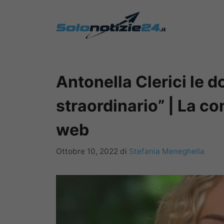
Vai
al
contenuto
Antonella Clerici le do
straordinario” | La c
web
Ottobre 10, 2022
di
Stefania Meneghella