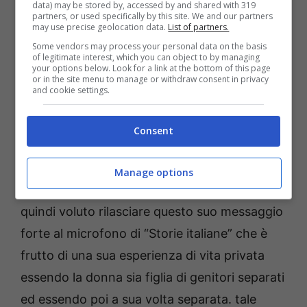
data) may be stored by, accessed by and shared with 319
comica, in questi casi
la
Giustizia dovrebbe
partners, or used specifically by this site. We and our partners
may use precise geolocation data.
List of partners.
essere un poco più veloce
nell’interesse del
Some vendors may process your personal data on the basis
minore. Però forse bisognerebbe anche
of legitimate interest, which you can object to by managing
your options below. Look for a link at the bottom of this page
ricordare che anche durante il difficile
or in the site menu to manage or withdraw consent in privacy
and cookie settings.
percorso della separazione non si smette mai
di essere genitori il cui compito primario è
Consent
l’interesse della propria prole qualunque età
abbia, ma soprattutto se minorenni. La
Manage options
comica e conduttrice Veronica Graci ha
quindi voluto rilasciare questo suo messaggio
forte al microfono di “Storie italiane” che è
frutto di una sua esperienza di vita privata
essendo la donna sia figlia di genitori separati
ed essendo poi a sua volta separata. tale