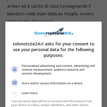
arreso ed è uscito di casa consegnando il
bambino nelle mani della ex moglie, ovvero
della madre del piccolo.
Valeria Graci ha voluto commentare
l’accaduto con una semplice ma forte frase
solonotizie24.it asks for your consent to
use your personal data for the following
che è questa “
Quando due genitori si serano,
purposes:
sono i figli che pagano il prezzo più caro
“.
Questo, a detta della famosa comica e
Personalised advertising and content, advertising and
content measurement, audience research and
conduttrice, accade perché spesso tra gli ex
services development
coniugi, che un tempo si sono amati anche
Store and/or access information on a device
moltissimo, si instaura una vera e propria
Learn more
guerra ma ovviamente questo non è amore.
Your personal data will be processed and information from
Secondo sempre la nota e amatissima
your device (cookies, unique identifiers, and other device