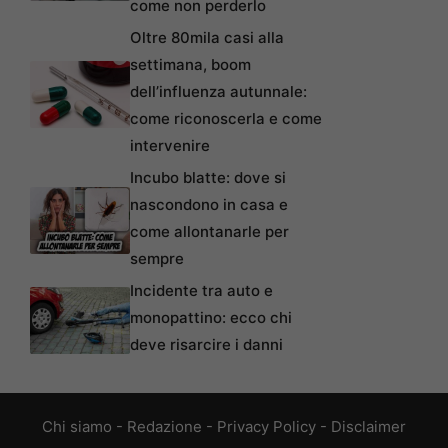
come non perderlo
Oltre 80mila casi alla
settimana, boom
dell’influenza autunnale:
come riconoscerla e come
intervenire
Incubo blatte: dove si
nascondono in casa e
come allontanarle per
sempre
Incidente tra auto e
monopattino: ecco chi
deve risarcire i danni
Chi siamo
-
Redazione
-
Privacy Policy
-
Disclaimer