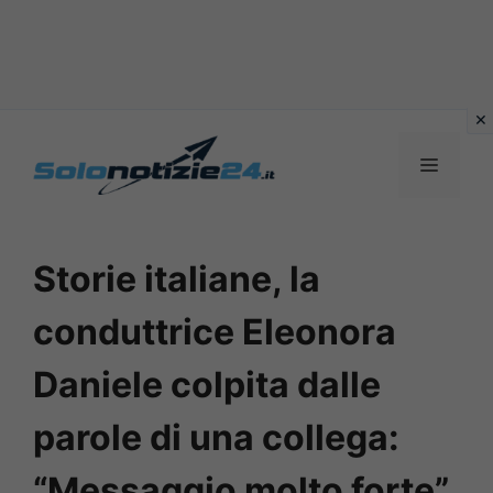
Vai
al
MENU
contenuto
Storie italiane, la
conduttrice Eleonora
Daniele colpita dalle
parole di una collega:
“Messaggio molto forte”