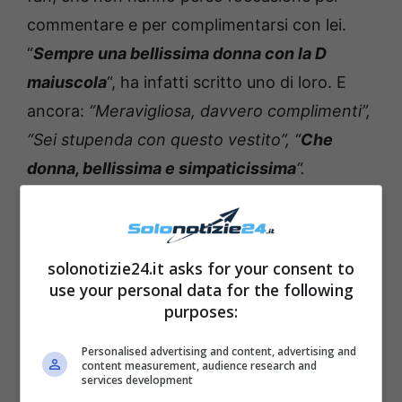
commentare e per complimentarsi con lei.
“
Sempre una bellissima donna con la D
maiuscola
“, ha infatti scritto uno di loro. E
ancora:
“Meravigliosa, davvero complimenti”,
“Sei stupenda con questo vestito”, “
Che
donna, bellissima e simpaticissima
“.
solonotizie24.it asks for your consent to
use your personal data for the following
purposes:
Personalised advertising and content, advertising and
content measurement, audience research and
services development