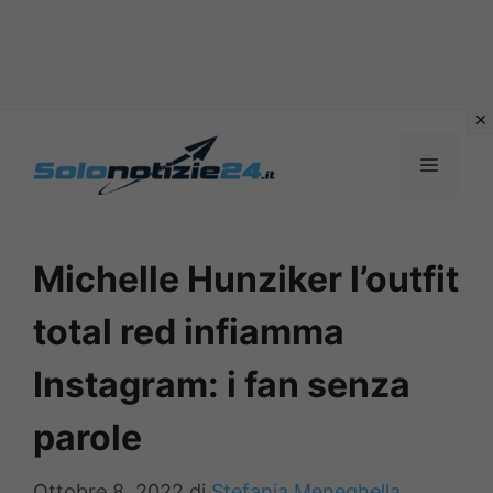
Vai
al
MENU
contenuto
Michelle Hunziker l’outfit
total red infiamma
Instagram: i fan senza
parole
Ottobre 8, 2022
di
Stefania Meneghella