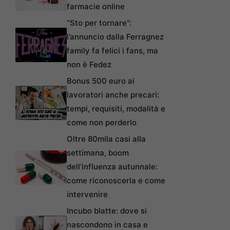
farmacie online
“Sto per tornare”:
l’annuncio dalla Ferragnez
family fa felici i fans, ma
non è Fedez
Bonus 500 euro ai
lavoratori anche precari:
tempi, requisiti, modalità e
come non perderlo
Oltre 80mila casi alla
settimana, boom
dell’influenza autunnale:
come riconoscerla e come
intervenire
Incubo blatte: dove si
nascondono in casa e