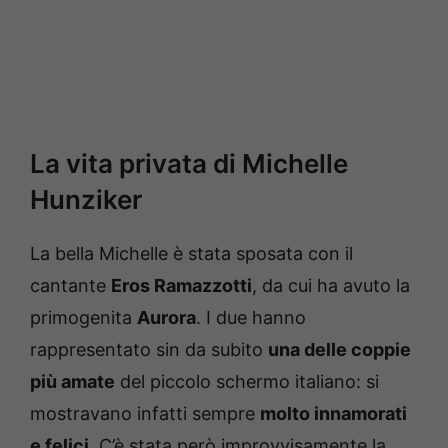
La vita privata di Michelle
Hunziker
La bella Michelle è stata sposata con il
cantante
Eros Ramazzotti
, da cui ha avuto la
primogenita
Aurora
. I due hanno
rappresentato sin da subito
una delle coppie
più amate
del piccolo schermo italiano: si
mostravano infatti sempre
molto innamorati
e felici.
C’è stata però improvvisamente la