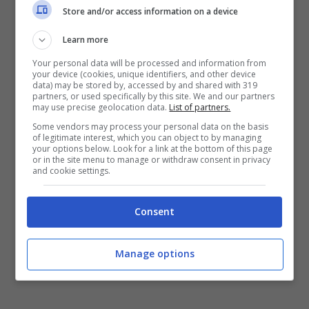
Store and/or access information on a device
Learn more
Attivissima sui social, Michelle pubblica
Your personal data will be processed and information from
your device (cookies, unique identifiers, and other device
spesso scatti che ritraggono la sua
data) may be stored by, accessed by and shared with 319
partners, or used specifically by this site. We and our partners
quotidianità
e la sua
vita personale
. Il suo
may use precise geolocation data.
List of partners.
Some vendors may process your personal data on the basis
profilo Instagram vanta infatti la presenza di
of legitimate interest, which you can object to by managing
your options below. Look for a link at the bottom of this page
migliaia di followers
che la seguono sempre
or in the site menu to manage or withdraw consent in privacy
and cookie settings.
con molto affetto e che la supportano in
tutto e per tutto.
Consent
Manage options