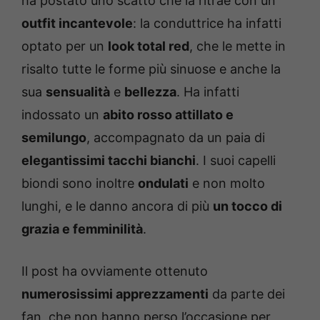
ha postato uno scatto che la ritrae con un
outfit incantevole
: la conduttrice ha infatti
optato per un
look total red
, che le mette in
risalto tutte le forme più sinuose e anche la
sua
sensualità
e
bellezza
. Ha infatti
indossato un
abito rosso attillato e
semilungo
, accompagnato da un paia di
elegantissimi tacchi bianchi
. I suoi capelli
biondi sono inoltre
ondulati
e non molto
lunghi, e le danno ancora di più
un tocco di
grazia e femminilità
.
Il post ha ovviamente ottenuto
numerosissimi apprezzamenti
da parte dei
fan, che non hanno perso l’occasione per