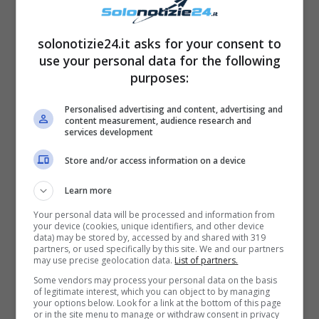
solonotizie24.it asks for your consent to
use your personal data for the following
purposes:
“
Non ritengo che un figlio rappresenti per
forza
l’esaltazione massima di una donna
“,
Personalised advertising and content, advertising and
content measurement, audience research and
ha infatti detto lei, “
se ci sono le condizioni,
services development
se c’è una coppia,
se c’è l’amore ben venga
,
Store and/or access information on a device
altrimenti va bene lo stesso
“. La Isoardi ha
così rivelato di essere molto
concentrata sul
Learn more
lavoro
, e di essere finalmente tornata in tv
Your personal data will be processed and information from
your device (cookies, unique identifiers, and other device
dopo un periodo di assenza. La conduttrice
data) may be stored by, accessed by and shared with 319
partners, or used specifically by this site. We and our partners
ha infatti svelato come questo periodo di
may use precise geolocation data.
List of partners.
Some vendors may process your personal data on the basis
lontananza dal lavoro non le abbia fatto
of legitimate interest, which you can object to by managing
your options below. Look for a link at the bottom of this page
bene. “
Mi aveva molto rattristata
“, ha
or in the site menu to manage or withdraw consent in privacy