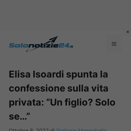
Vai
al
MENU
contenuto
Elisa Isoardi spunta la
confessione sulla vita
privata: “Un figlio? Solo
se…”
Ottobre 8, 2022
di
Stefania Meneghella