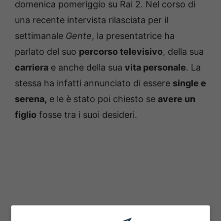
domenica pomeriggio su Rai 2. Nel corso di
una recente intervista rilasciata per il
settimanale
Gente
, la presentatrice ha
parlato del suo
percorso televisivo
, della sua
carriera
e anche della sua
vita personale
. La
stessa ha infatti annunciato di essere
single e
serena,
e le è stato poi chiesto se
avere un
figlio
fosse tra i suoi desideri.