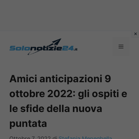
Vai
al
MENU
contenuto
Amici anticipazioni 9
ottobre 2022: gli ospiti e
le sfide della nuova
puntata
Ottobre 7, 2022
di
Stefania Meneghella