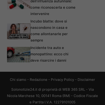
dell’influenza autunnale:
come riconoscerla e come
intervenire
Incubo blatte: dove si
nascondono in casa e
come allontanarle per
sempre
Incidente tra auto e
monopattino: ecco chi
deve risarcire i danni
Chi siamo
-
Redazione
-
Privacy Policy
-
Disclaimer
Solonotizie24.it di proprietà di WEB 365 SRL - Via
Nicola Marchese 10, 00141 Roma (RM) - Codice Fiscale
e Partita I.V.A. 12279101005