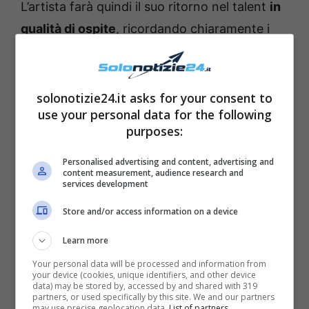
L’artista farà quindi il suo ritorno nel talent
in
qualità di ospite
, ricordando chiaramente i
preziosi momenti che ha vissuto in quella
magica Casetta (in cui ha avuto anche la
possibilità di incontrare la sua attuale
solonotizie24.it asks for your consent to
use your personal data for the following
fidanzata
Giulia Stabile
). Ma non sarà finita
purposes:
qui: tra gli ospiti ci sarà anche
Diana Del
Bufalo
– anche lei ex allieva di Amici – che
Personalised advertising and content, advertising and
content measurement, audience research and
pubblicizzerà il musical
Sette Spose per
services development
Sette Fratelli
di cui è protagonista.
Store and/or access information on a device
Learn more
Your personal data will be processed and information from
your device (cookies, unique identifiers, and other device
data) may be stored by, accessed by and shared with 319
partners, or used specifically by this site. We and our partners
may use precise geolocation data.
List of partners.