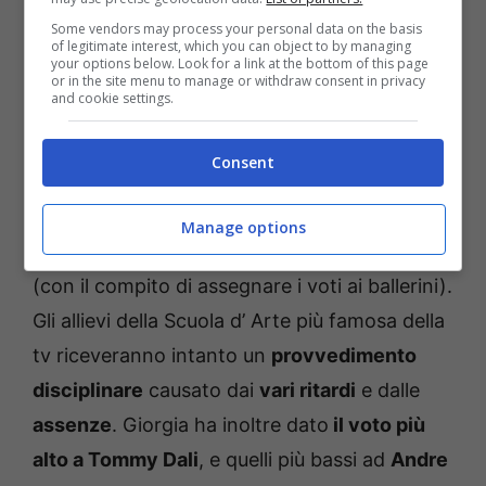
Some vendors may process your personal data on the basis
of legitimate interest, which you can object to by managing
your options below. Look for a link at the bottom of this page
or in the site menu to manage or withdraw consent in privacy
and cookie settings.
Consent
Arriverà poi in studio la cantante
Giorgia
che
Manage options
giudicherà gli aspiranti cantanti, e
Little Phil
(con il compito di assegnare i voti ai ballerini).
Gli allievi della Scuola d’ Arte più famosa della
tv riceveranno intanto un
provvedimento
disciplinare
causato dai
vari ritardi
e dalle
assenze
. Giorgia ha inoltre dato
il voto più
alto a Tommy Dali
, e quelli più bassi ad
Andre