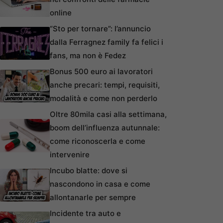
online
“Sto per tornare”: l’annuncio
dalla Ferragnez family fa felici i
fans, ma non è Fedez
Bonus 500 euro ai lavoratori
anche precari: tempi, requisiti,
modalità e come non perderlo
Oltre 80mila casi alla settimana,
boom dell’influenza autunnale:
come riconoscerla e come
intervenire
Incubo blatte: dove si
nascondono in casa e come
allontanarle per sempre
Incidente tra auto e