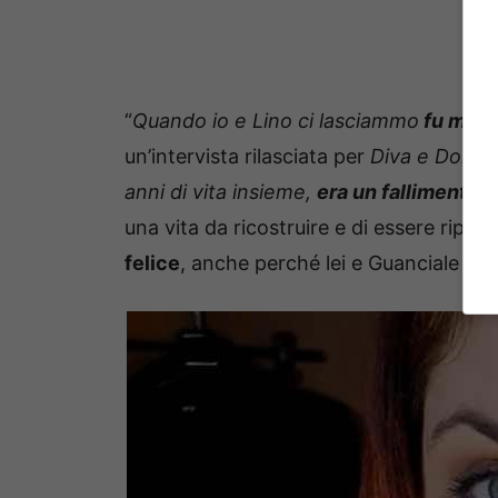
“
Quando io e Lino ci lasciammo
fu molt
un’intervista rilasciata per
Diva e Donna
anni di vita insieme,
era un fallimento c
una vita da ricostruire e di essere ripart
felice
, anche perché lei e Guanciale
son