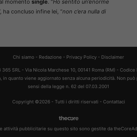
e al momento
single
. “
Ho sentito un’enorme
“, ha concluso infine lei, “
non c’era nulla di
Chi siamo
-
Redazione
-
Privacy Policy
-
Disclaimer
EB 365 SRL - Via Nicola Marchese 10, 00141 Roma (RM) - Codice F
ca, in quanto viene aggiornato senza alcuna periodicità. Non può 
sensi della legge n. 62 del 07.03.2001
Copyright ©2026 - Tutti i diritti riservati -
Contattaci
e attività pubblicitarie su questo sito sono gestite da theCoreA