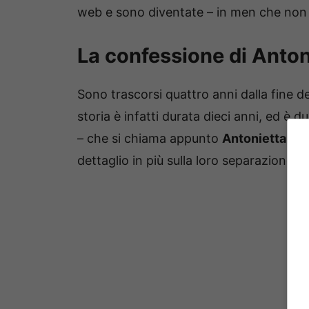
web e sono diventate – in men che non si
La confessione di Anton
Sono trascorsi quattro anni dalla fine d
storia è infatti durata dieci anni, ed è d
– che si chiama appunto
Antonietta Bel
dettaglio in più sulla loro separazione.