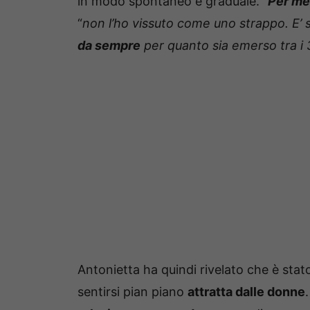
in modo spontaneo e graduale. “
Per me 
“
non l’ho vissuto come uno strappo. E’
da sempre
per quanto sia emerso tra i 
Antonietta ha quindi rivelato che è stat
sentirsi pian piano
attratta dalle donne