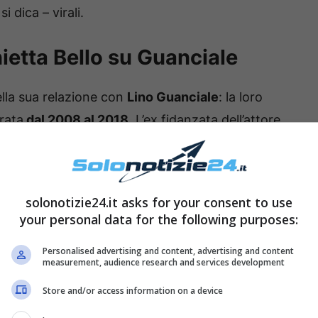
 dica – virali.
ietta Bello su Guanciale
ella sua relazione con
Lino Guanciale
: la loro
urata
dal 2008 al 2018
. L’ex fidanzata dell’attore
lo
– ha confessato recentemente qualche
solonotizie24.it asks for your consent to use
your personal data for the following purposes:
Personalised advertising and content, advertising and content
measurement, audience research and services development
Store and/or access information on a device