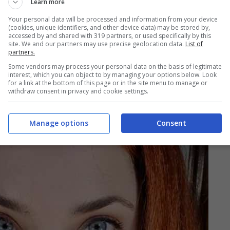
Learn more
Your personal data will be processed and information from your device
(cookies, unique identifiers, and other device data) may be stored by,
accessed by and shared with 319 partners, or used specifically by this
site. We and our partners may use precise geolocation data.
List of
partners.
o doloroso
“, ha infatti detto lei nel corso di
Some vendors may process your personal data on the basis of legitimate
, “
dopo tutto l’amore che c’era stato, dopo 10
interest, which you can object to by managing your options below. Look
for a link at the bottom of this page or in the site menu to manage or
on cui fare i conti
“. Ha poi svelato di aver avuto
withdraw consent in privacy and cookie settings.
ita da zero: la stessa si è detta
nuovamente
o rimasti amici
.
Manage options
Consent