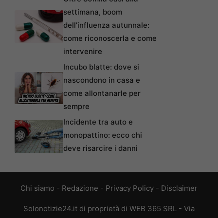
settimana, boom
dell’influenza autunnale:
come riconoscerla e come
intervenire
Incubo blatte: dove si
nascondono in casa e
come allontanarle per
sempre
Incidente tra auto e
monopattino: ecco chi
deve risarcire i danni
Chi siamo
-
Redazione
-
Privacy Policy
-
Disclaimer
Solonotizie24.it di proprietà di WEB 365 SRL - Via