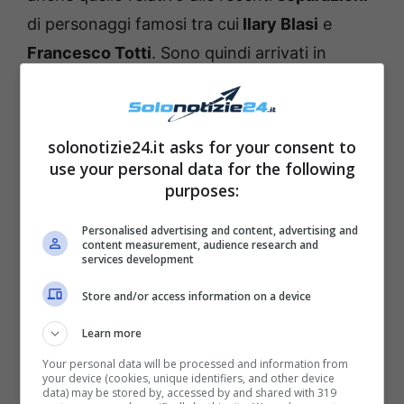
di personaggi famosi tra cui
Ilary Blasi
e
Francesco Totti
. Sono quindi arrivati in
studio vari opinionisti tra cui
Valeria Marini
: la
showgirl ha così esordito con una battuta.
“
Quando mi sposo vi invito tutti
“, ha infatti
solonotizie24.it asks for your consent to
use your personal data for the following
detto lei. Matano ha così risposto: “
E noi
purposes:
veniamo
“.
Personalised advertising and content, advertising and
content measurement, audience research and
“
Tu Alberto, al tuo matrimonio però non mi
services development
hai mica invitata
“, ha continuato la Marini
Store and/or access information on a device
sorridendo. “
Quella è stata una cosa che
Learn more
ancora
non ho neppure realizzato
“, ha
Your personal data will be processed and information from
continuato il bravissimo conduttore. La
your device (cookies, unique identifiers, and other device
data) may be stored by, accessed by and shared with 319
soubrette ha così chiarito ridendo: “
Ma dai,