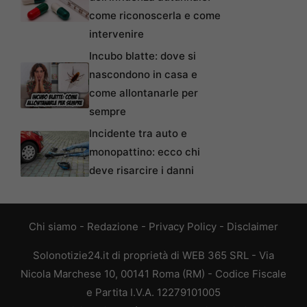
come riconoscerla e come
intervenire
Incubo blatte: dove si
nascondono in casa e
come allontanarle per
sempre
Incidente tra auto e
monopattino: ecco chi
deve risarcire i danni
Chi siamo
-
Redazione
-
Privacy Policy
-
Disclaimer
Solonotizie24.it di proprietà di WEB 365 SRL - Via
Nicola Marchese 10, 00141 Roma (RM) - Codice Fiscale
e Partita I.V.A. 12279101005