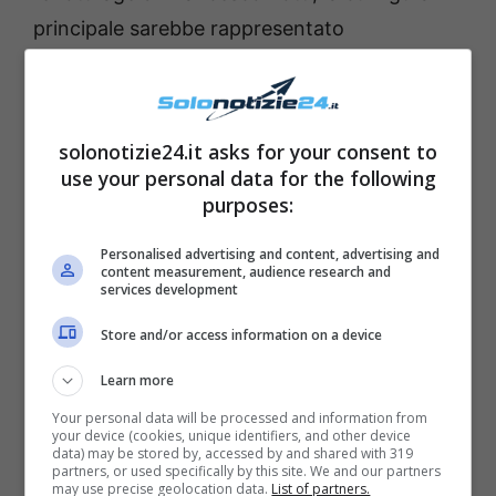
principale sarebbe rappresentato
dall’avvocato Annamaria Bernardini De Pace,
stia in qualche modo favorendo la
circolazione di notizie false sulla sua assistita
solonotizie24.it asks for your consent to
allo scopo di darne un’immagine sbagliata agli
use your personal data for the following
purposes:
occhi dell’opinione pubblica. Se fosse vero,
non capiamo come un divorzio che dovrebbe
Personalised advertising and content, advertising and
content measurement, audience research and
svolgersi all’interno di un tribunale davanti a
services development
un Giudice che deve tutelare i figli minori della
Store and/or access information on a device
coppia, possa permettere questo.
Learn more
Sembra proprio che tracce del legame
Your personal data will be processed and information from
your device (cookies, unique identifiers, and other device
amoroso che ha tenuto insieme questa
data) may be stored by, accessed by and shared with 319
partners, or used specifically by this site. We and our partners
coppia per quasi 20 anni non esista più. Pare
may use precise geolocation data.
List of partners.