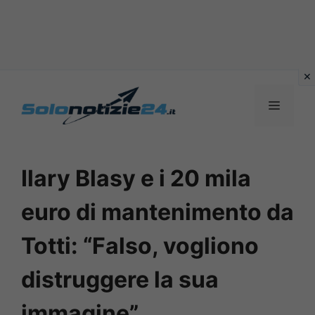
Vai
al
MENU
contenuto
Ilary Blasy e i 20 mila
euro di mantenimento da
Totti: “Falso, vogliono
distruggere la sua
immagine”