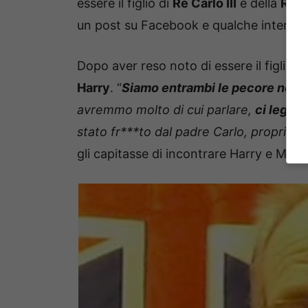
essere il figlio di
Re Carlo III
e della
Regi
un post su Facebook e qualche intervista
Dopo aver reso noto di essere il figlio 
Harry
. “
Siamo entrambi le pecore nere 
avremmo molto di cui parlare,
ci lega 
stato fr***to dal padre Carlo, proprio
gli capitasse di incontrare Harry e Meg