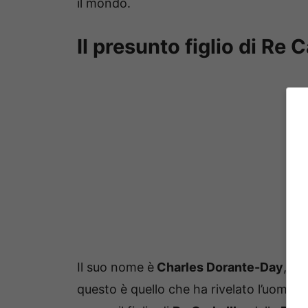
il mondo.
Il presunto figlio di Re C
Il suo nome è
Charles Dorante-Day
, e 
questo è quello che ha rivelato l’uomo di