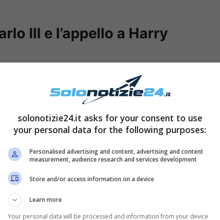
arlo III e l’appello a Harry
solonotizie24.it asks for your consent to use
your personal data for the following purposes:
Personalised advertising and content, advertising and content
measurement, audience research and services development
Store and/or access information on a device
potrebbe essere il figlio del nuovo sovrano:
Learn more
verse volte. Ha infatti sostenuto più volte di
Your personal data will be processed and information from your device