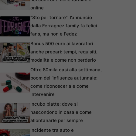
online
“Sto per tornare”: l’annuncio
dalla Ferragnez family fa felici i
fans, ma non è Fedez
Bonus 500 euro ai lavoratori
anche precari: tempi, requisiti,
modalità e come non perderlo
Oltre 80mila casi alla settimana,
boom dell’influenza autunnale:
come riconoscerla e come
intervenire
Incubo blatte: dove si
nascondono in casa e come
allontanarle per sempre
Incidente tra auto e