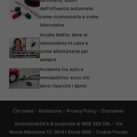
settimana, boom
dell’influenza autunnale:
come riconoscerla e come
intervenire
Incubo blatte: dove si
nascondono in casa e
come allontanarle per
sempre
Incidente tra auto e
monopattino: ecco chi
deve risarcire i danni
Chi siamo
-
Redazione
-
Privacy Policy
-
Disclaimer
Solonotizie24.it di proprietà di WEB 365 SRL - Via
Nicola Marchese 10, 00141 Roma (RM) - Codice Fiscale