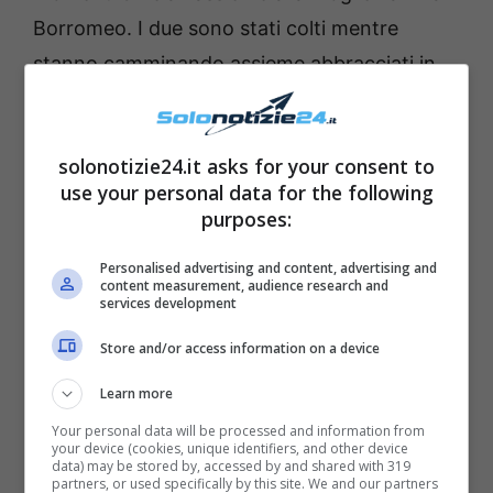
Borromeo. I due sono stati colti mentre
stanno camminando assieme abbracciati in
una nota strada dello shopping. Complici
anche nel vestiario, i due appaiono sereni e
solonotizie24.it asks for your consent to
rilassati. Lo scatto è apparso recentemente
use your personal data for the following
sulla rivista “Chi”.
purposes:
Lavinia Borromeo indossa una camicia
Personalised advertising and content, advertising and
content measurement, audience research and
celeste leggermente aperta che tiene infilata
services development
in vita in un bel paio di pantaloni rosa dal
Store and/or access information on a device
taglio dritto che le slanciano la linea. In vita
Learn more
porta una sottile cintola rossa mentre a
Your personal data will be processed and information from
completare il tutto indossa un cappotto
your device (cookies, unique identifiers, and other device
data) may be stored by, accessed by and shared with 319
avvitato in vita a maniche lunghe color
partners, or used specifically by this site. We and our partners