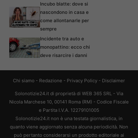
Incubo blatte: dove si
nascondono in casa e
come allontanarle per
sempre
Incidente tra auto e
monopattino: ecco chi
deve risarcire i danni
Chi siamo
-
Redazione
-
Privacy Policy
-
Disclaimer
Solonotizie24.it di proprietà di WEB 365 SRL - Via
Nicola Marchese 10, 00141 Roma (RM) - Codice Fiscale
e Partita I.V.A. 12279101005
Solonotizie24.it non è una testata giornalistica, in
quanto viene aggiornato senza alcuna periodicità. Non
può pertanto considerarsi un prodotto editoriale ai