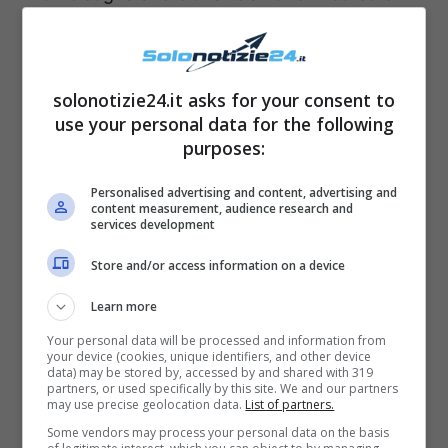
poi i concorrenti interessati a conoscersi
devono farlo secondo i dettami dati dalla
trasmissione. Queste sono sempre due regole
solonotizie24.it asks for your consent to
ferree che nessuno ha mai potuto
use your personal data for the following
purposes:
trasgredire. Il bel giovane, invece, pare abbia
commesso l’errore di proporre durante un
Personalised advertising and content, advertising and
content measurement, audience research and
ballo alla corteggiatrice Ilaria un escamotage
services development
per potersi sentire senza telecamere e
Store and/or access information on a device
lontano dalla trasmissione. La redazione
Learn more
avrebbe sentito questa conversazione e la
Your personal data will be processed and information from
conduttrice Maria De Filippi ha reso pubblico
your device (cookies, unique identifiers, and other device
data) may be stored by, accessed by and shared with 319
l’accaduto invitando il suddetto tronista e la
partners, or used specifically by this site. We and our partners
may use precise geolocation data.
List of partners.
corteggiatrice Ilaria a lasciare il programma.
Some vendors may process your personal data on the basis
Domani alle 14:45 su Canale 5 il trono