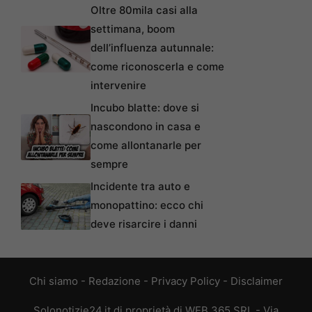
Oltre 80mila casi alla
settimana, boom
dell’influenza autunnale:
come riconoscerla e come
intervenire
Incubo blatte: dove si
nascondono in casa e
come allontanarle per
sempre
Incidente tra auto e
monopattino: ecco chi
deve risarcire i danni
Chi siamo
-
Redazione
-
Privacy Policy
-
Disclaimer
Solonotizie24.it di proprietà di WEB 365 SRL - Via