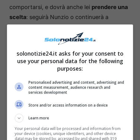
comportarsi, e dovrà anche lei
prendere una
scelta
: seguirà Nunzio o continuerà a
nascondersi
per evitare il processo?
Se la sua scelta sarà la seconda, dovrà
solonotizie24.it asks for your consent to
chiaramente accettare il fatto che
affronterà
use your personal data for the following
tutto questo da sola e senza Nunzio
. La
purposes:
polizia ha intanto indagato su
Lara
, perché
Personalised advertising and content, advertising and
crede che possa essere complice
content measurement, audience research and
services development
dell’
avvelenamento di Marina e Roberto
.
Sono infatti stati trovati
tutti gli indizi
Store and/or access information on a device
possibili
, che riconducono al fatto che la
Learn more
donna abbia un collegamento con la coppia:
Your personal data will be processed and information from
your device (cookies, unique identifiers, and other device
lei tornerà infatti a far paura, e dovrà
data) may be stored by, accessed by and shared with 319