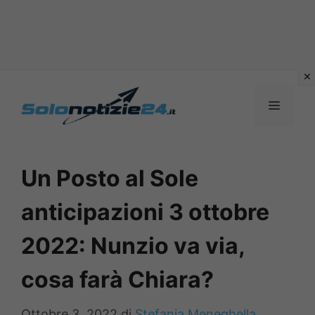
Vai
al
MENU
contenuto
Un Posto al Sole
anticipazioni 3 ottobre
2022: Nunzio va via,
cosa farà Chiara?
Ottobre 3, 2022
di
Stefania Meneghella